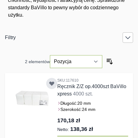
chłonność, wydajność i atrakcyjną cenę. Sprawdzone
standardy BaVillo to pewny wybór do codziennego
użytku.
Filtry
2
elementów
SKU:117610
Ręcznik Z/Z op.4000szt BaVillo
xpress
4000 szt.
Długość:
20 mm
Szerokość:
24 mm
170,18 zł
138,36 zł