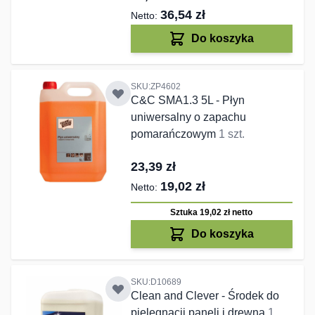
36,54 zł
Do koszyka
SKU:ZP4602
C&C SMA1.3 5L - Płyn
uniwersalny o zapachu
pomarańczowym
1 szt.
23,39 zł
19,02 zł
Sztuka 19,02 zł
netto
Do koszyka
SKU:D10689
Clean and Clever - Środek do
pielęgnacji paneli i drewna
1