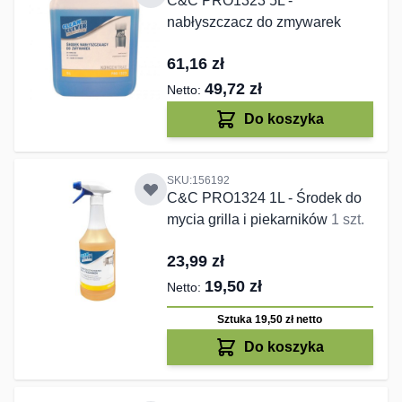
C&C PRO1323 5L -
nabłyszczacz do zmywarek
61,16 zł
49,72 zł
Do koszyka
SKU:156192
C&C PRO1324 1L - Środek do
mycia grilla i piekarników
1 szt.
23,99 zł
19,50 zł
Sztuka 19,50 zł
netto
Do koszyka