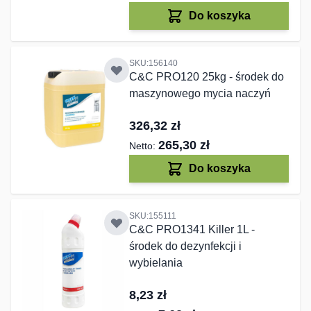
Do koszyka
SKU:156140
C&C PRO120 25kg - środek do
maszynowego mycia naczyń
326,32 zł
265,30 zł
Do koszyka
SKU:155111
C&C PRO1341 Killer 1L -
środek do dezynfekcji i
wybielania
8,23 zł