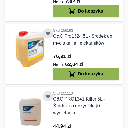
7,62 zł
Do koszyka
SKU:156193
C&C Pro1324 5L - Środek do
mycia grilla i piekarników
76,31 zł
62,04 zł
Do koszyka
SKU:155110
C&C PRO1341 Killer 5L -
Środek do dezynfekcji i
wynielania
44,94 zł