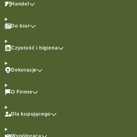
Handel
Do biur
Czystość i higiena
Dekoracje
O Firmie
Dla kupującego
Współpraca