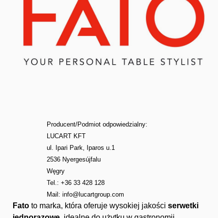
Producent/Podmiot odpowiedzialny:
LUCART KFT
ul. Ipari Park, Iparos u.1
2536 Nyergesújfalu
Węgry
Tel.: +36 33 428 128
Mail:
info@lucartgroup.com
Fato
to marka, która oferuje wysokiej jakości
serwetki
jednorazowe
, idealne do użytku w gastronomii,