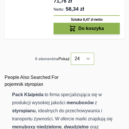
71,76 zł
58,34 zł
Sztuka 0,47 zł
netto
Do koszyka
6
elementów
Pokaż
People Also Searched For
pojemnik styropian
Pack Klaipėda
to firma specjalizująca się w
produkcji wysokiej jakości
menuboxów
z
styropianu
, idealnych do przechowywania i
transportu żywności. W ofercie marki znajdują się
menuboxy niedzielone
,
dwudzielne
oraz