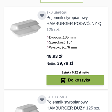
SKU:LB9/500/I
Pojemnik styropianowy
HAMBURGER PODWÓJNY Q
125 szt.
Długość:
185 mm
Szerokość:
154 mm
Wysokość:
76 mm
48,93 zł
39,78 zł
Sztuka 0,32 zł
netto
Do koszyka
SKU:HB6/500/I
Pojemnik styropianowy
HAMBURGER DUŻY
125 szt.