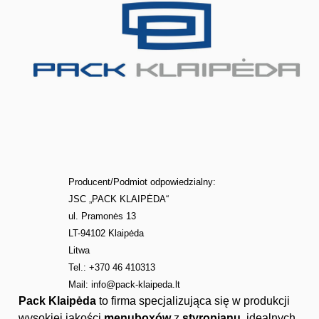
Producent/Podmiot odpowiedzialny:
JSC „PACK KLAIPĖDA“
ul. Pramonės 13
LT-94102 Klaipėda
Litwa
Tel.: +370 46 410313
Mail:
info@pack-klaipeda.lt
Pack Klaipėda
to firma specjalizująca się w produkcji
wysokiej jakości
menuboxów
z
styropianu
, idealnych