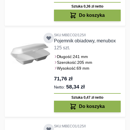
Sztuka 0,36 zł
netto
Do koszyka
SKU:MBECO2/125/I
Pojemnik obiadowy, menubox
125 szt.
Długość:
241 mm
Szerokość:
205 mm
Wysokość:
69 mm
71,76 zł
58,34 zł
Sztuka 0,47 zł
netto
Do koszyka
SKU:MBECO1/125/I