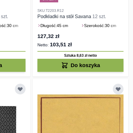
SKU:T2203.R12
 szt.
Podkładki na stół Savana
12 szt.
ość:
30 cm
Długość:
45 cm
Szerokość:
30 cm
127,32 zł
103,51 zł
Sztuka 8,63 zł
netto
a
Do koszyka