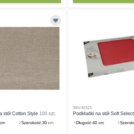
SKU:82321
a stół Cotton Style
100 szt.
Podkładki na stół Soft Selec
 cm
Szerokość:
30 cm
Długość:
40 cm
Szerok