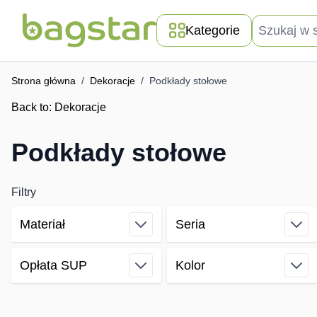
Przejdź do treści
Szukaj w skle
Kategorie
Strona główna
/
Dekoracje
/
Podkłady stołowe
Back to:
Dekoracje
Podkłady stołowe
Filtry
Materiał
Seria
Skip to product list
filter
filter
Opłata SUP
Kolor
filter
filter