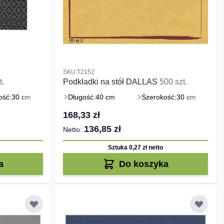
SKU:T2152
t.
Podkładki na stół DALLAS
500 szt.
ość:
30 cm
Długość:
40 cm
Szerokość:
30 cm
168,33 zł
136,85 zł
Sztuka 0,27 zł
netto
a
Do koszyka