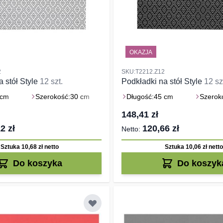
OKAZJA
2
SKU:T2212.Z12
a stół Style
12 szt.
Podkładki na stół Style
12 sz
 cm
Szerokość:
30 cm
Długość:
45 cm
Szerok
148,41 zł
2 zł
120,66 zł
Sztuka 10,68 zł
netto
Sztuka 10,06 zł
netto
Do koszyka
Do koszyk