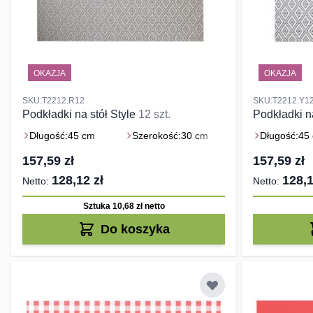
OKAZJA
OKAZJA
SKU:T2212.R12
SKU:T2212.Y1
Podkładki na stół Style
12 szt.
Podkładki n
Długość:
45 cm
Szerokość:
30 cm
Długość:
45
157,59 zł
157,59 zł
128,12 zł
128,1
Sztuka 10,68 zł
netto
Do koszyka