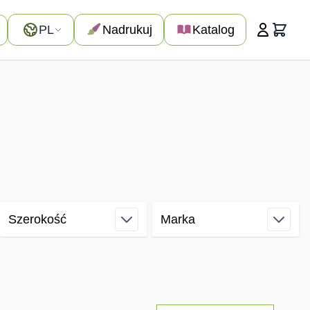
Język
PL
Nadrukuj
Katalog
Koszyk
Szerokość
Marka
filter
filter