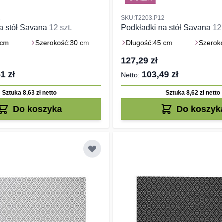
2
SKU:T2203.P12
a stół Savana
12 szt.
Podkładki na stół Savana
12
 cm
Szerokość:
30 cm
Długość:
45 cm
Szerok
127,29 zł
1 zł
103,49 zł
Sztuka 8,63 zł
netto
Sztuka 8,62 zł
netto
Do koszyka
Do koszyk