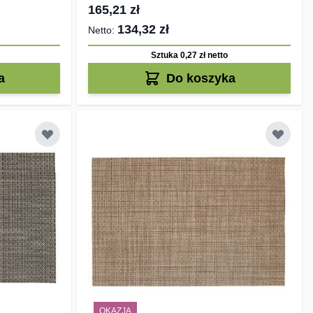
165,21 zł
134,32 zł
Sztuka 0,27 zł
netto
a
Do koszyka
OKAZJA