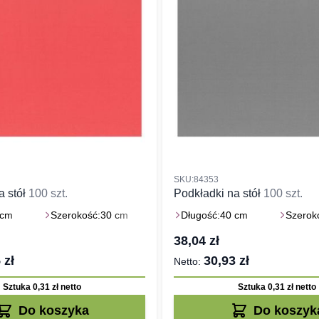
SKU:84353
a stół
100 szt.
Podkładki na stół
100 szt.
 cm
Szerokość:
30 cm
Długość:
40 cm
Szerok
38,04 zł
 zł
30,93 zł
Sztuka 0,31 zł
netto
Sztuka 0,31 zł
netto
Do koszyka
Do koszyk