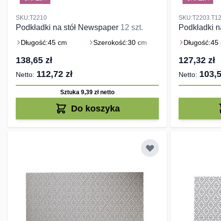
SKU:T2210
SKU:T2203.T1
Podkładki na stół Newspaper
12 szt.
Podkładki n
Długość:
45 cm
Szerokość:
30 cm
Długość:
45
138,65 zł
127,32 zł
112,72 zł
103,5
Sztuka 9,39 zł
netto
Do koszyka