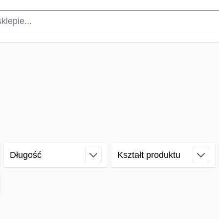
pie...
Długość
Kształt produktu
filter
filter