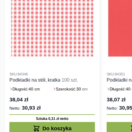
SKU:84346
SKU:84351
Podkładki na stół, kratka
100 szt.
Podkładki n
Długość:
40 cm
Szerokość:
30 cm
Długość:
40
38,04 zł
38,07 zł
30,93 zł
30,95
Sztuka 0,31 zł
netto
Do koszyka