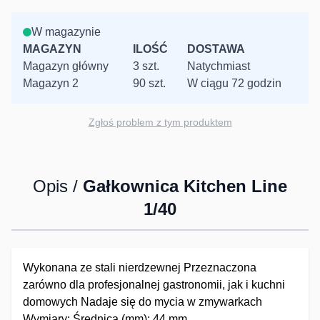
W magazynie
MAGAZYN
ILOŚĆ
DOSTAWA
Magazyn główny
3 szt.
Natychmiast
Magazyn 2
90 szt.
W ciągu 72 godzin
Zgłoś problem z tym produktem
Opis /
Gałkownica Kitchen Line
1/40
Wykonana ze stali nierdzewnej Przeznaczona
zarówno dla profesjonalnej gastronomii, jak i kuchni
domowych Nadaje się do mycia w zmywarkach
Wymiary: Średnica (mm): 44 mm