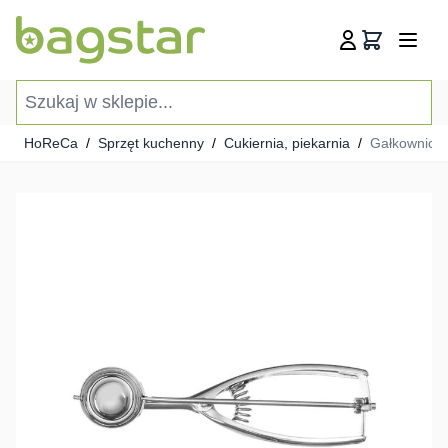
Przejdź do treści
Koszyk
Szukaj w sklepie...
HoReCa
/
Sprzęt kuchenny
/
Cukiernia, piekarnia
/
Gałkownica