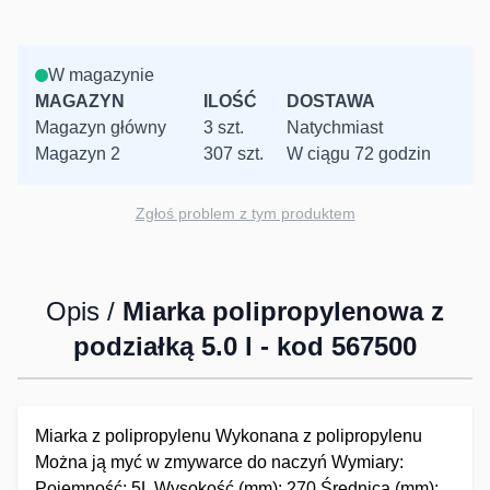
W magazynie
MAGAZYN
ILOŚĆ
DOSTAWA
Magazyn główny
3 szt.
Natychmiast
Magazyn 2
307 szt.
W ciągu 72 godzin
Zgłoś problem z tym produktem
Opis /
Miarka polipropylenowa z
podziałką 5.0 l - kod 567500
Miarka z polipropylenu Wykonana z polipropylenu
Można ją myć w zmywarce do naczyń Wymiary:
Pojemność: 5L Wysokość (mm): 270 Średnica (mm):