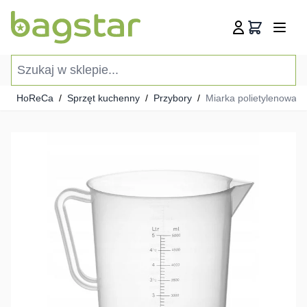
Przejdź do treści
Koszyk
Szukaj w sklepie...
HoReCa
/
Sprzęt kuchenny
/
Przybory
/
Miarka polietylenowa z