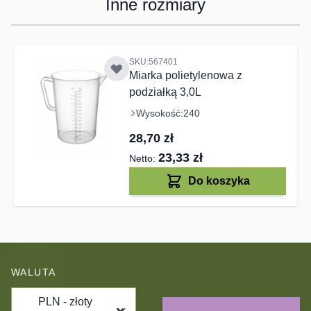
Inne rozmiary
Navigating through the elements of the carousel is possible us
Press to skip carousel
SKU:567401
Miarka polietylenowa z
podziałką 3,0L
Wysokość:
240
28,70 zł
23,33 zł
Do koszyka
WALUTA
PLN - złoty