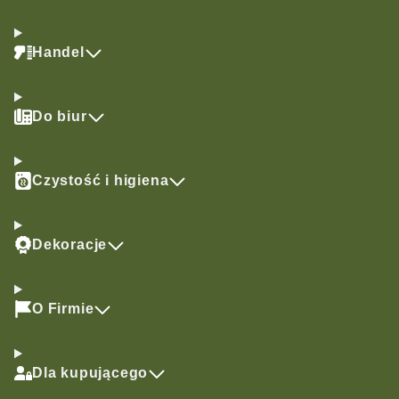
Handel
Do biur
Czystość i higiena
Dekoracje
O Firmie
Dla kupującego