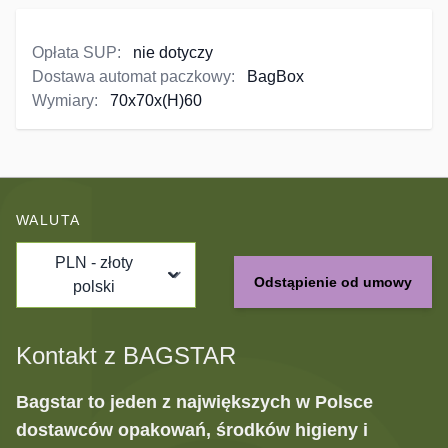
Opłata SUP:
nie dotyczy
Dostawa automat paczkowy:
BagBox
Wymiary:
70x70x(H)60
WALUTA
PLN - złoty
Odstąpienie od umowy
polski
Kontakt z BAGSTAR
Bagstar to jeden z największych w Polsce
dostawców opakowań, środków higieny i