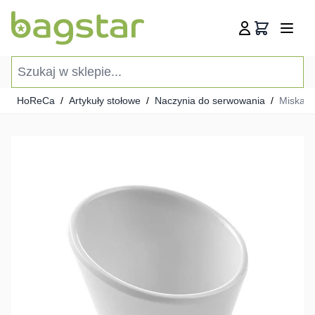
Przejdź do treści
Koszyk
Szukaj w sklepie...
HoReCa
/
Artykuły stołowe
/
Naczynia do serwowania
/
Miska s