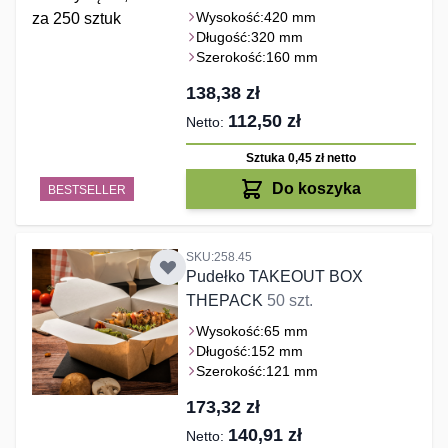
Wysokość:
420 mm
Długość:
320 mm
Szerokość:
160 mm
138,38 zł
112,50 zł
Sztuka 0,45 zł
netto
Do koszyka
BESTSELLER
SKU:258.45
Pudełko TAKEOUT BOX
THEPACK
50 szt.
Wysokość:
65 mm
Długość:
152 mm
Szerokość:
121 mm
173,32 zł
140,91 zł