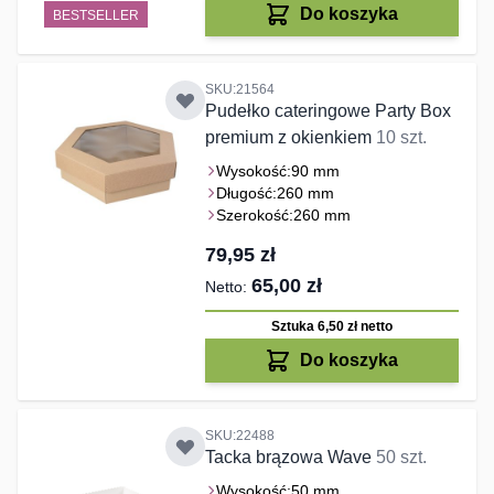
Do koszyka
BESTSELLER
SKU:21564
Pudełko cateringowe Party Box
premium z okienkiem
10 szt.
Wysokość:
90 mm
Długość:
260 mm
Szerokość:
260 mm
79,95 zł
65,00 zł
Sztuka 6,50 zł
netto
Do koszyka
SKU:22488
Tacka brązowa Wave
50 szt.
Wysokość:
50 mm