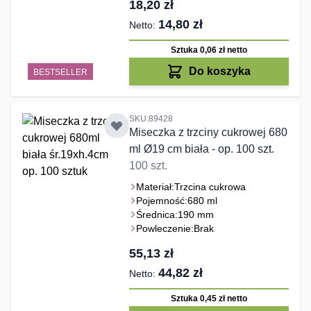
18,20 zł
14,80 zł
Sztuka 0,06 zł
netto
Do koszyka
BESTSELLER
SKU:89428
Miseczka z trzciny cukrowej 680
ml Ø19 cm biała - op. 100 szt.
100 szt.
Materiał:
Trzcina cukrowa
Pojemność:
680 ml
Średnica:
190 mm
Powleczenie:
Brak
55,13 zł
44,82 zł
Sztuka 0,45 zł
netto