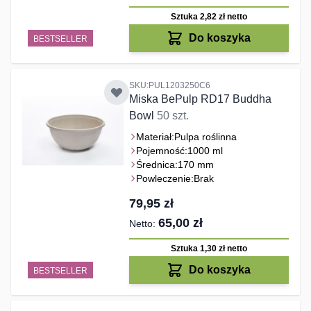
Sztuka 2,82 zł
netto
Do koszyka
BESTSELLER
SKU:PUL1203250C6
Miska BePulp RD17 Buddha
Bowl
50 szt.
Materiał:
Pulpa roślinna
Pojemność:
1000 ml
Średnica:
170 mm
Powleczenie:
Brak
79,95 zł
65,00 zł
Sztuka 1,30 zł
netto
Do koszyka
BESTSELLER