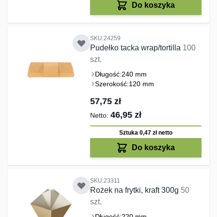
Do koszyka
SKU:24259
Pudełko tacka wrap/tortilla
100
szt.
Długość:
240 mm
Szerokość:
120 mm
57,75 zł
46,95 zł
Sztuka 0,47 zł
netto
Do koszyka
SKU:23311
Rożek na frytki, kraft 300g
50
szt.
Długość:
220 mm