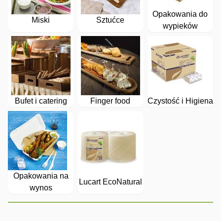
Opakowania do
Miski
Sztućce
wypieków
Bufet i catering
Finger food
Czystość i Higiena
Opakowania na
Lucart EcoNatural
wynos