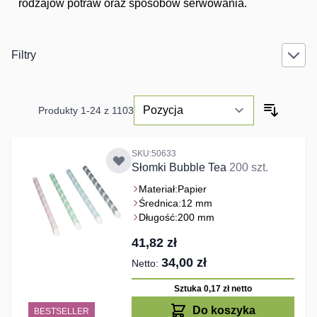
rodzajów potraw oraz sposobów serwowania.
Filtry
Produkty
1
-
24
z
1103
SKU:50633
Słomki Bubble Tea
200 szt.
Materiał:
Papier
Średnica:
12 mm
Długość:
200 mm
41,82 zł
34,00 zł
Sztuka 0,17 zł
netto
Do koszyka
BESTSELLER