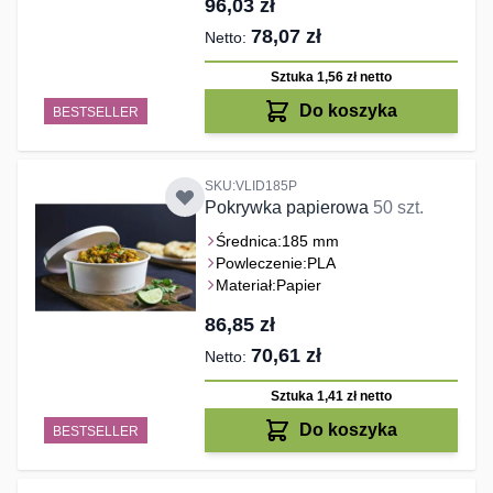
96,03 zł
78,07 zł
Sztuka 1,56 zł
netto
Do koszyka
BESTSELLER
SKU:VLID185P
Pokrywka papierowa
50 szt.
Średnica:
185 mm
Powleczenie:
PLA
Materiał:
Papier
86,85 zł
70,61 zł
Sztuka 1,41 zł
netto
Do koszyka
BESTSELLER