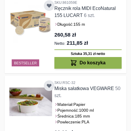
SKU:861059E
Ręcznik rola MIDI EcoNatural
155 LUCART
6 szt.
Długość:
155 m
260,58 zł
211,85 zł
Sztuka 35,31 zł
netto
Do koszyka
BESTSELLER
SKU:RSC-32
Miska sałatkowa VEGWARE
50
szt.
Materiał:
Papier
Pojemność:
1000 ml
Średnica:
185 mm
Powleczenie:
PLA