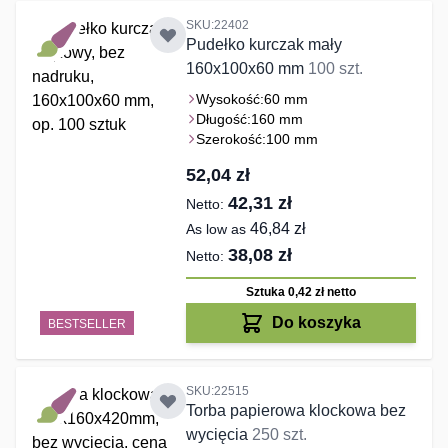
SKU:22402
Pudełko kurczak mały
160x100x60 mm
100 szt.
Wysokość:
60 mm
Długość:
160 mm
Szerokość:
100 mm
52,04 zł
42,31 zł
46,84 zł
As low as
38,08 zł
Sztuka 0,42 zł
netto
Do koszyka
BESTSELLER
SKU:22515
Torba papierowa klockowa bez
wycięcia
250 szt.