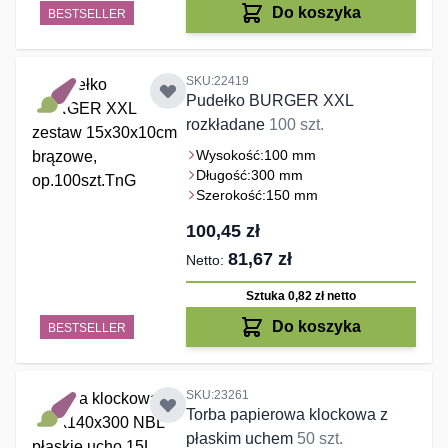
Do koszyka
BESTSELLER
SKU:22419
Pudełko BURGER XXL
rozkładane
100 szt.
Wysokość:
100 mm
Długość:
300 mm
Szerokość:
150 mm
100,45 zł
81,67 zł
Sztuka 0,82 zł
netto
Do koszyka
BESTSELLER
SKU:23261
Torba papierowa klockowa z
płaskim uchem
50 szt.