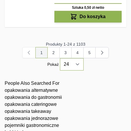
Sztuka 0,50 zł
netto
Do koszyka
Produkty
1
-
24
z
1103
1
2
3
4
5
Aktualnie czytasz stronę
Strona
Strona
Strona
Strona
Pokaż
People Also Searched For
opakowania alternatywne
opakowania do gastronomii
opakowania cateringowe
opakowania takeaway
opakowania jednorazowe
pojemniki gastronomiczne