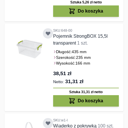
Sztuka 5,26 zł
netto
Do koszyka
SKU:648-00
Pojemnik StrongBOX 15,5l
transparent
1 szt.
Długość:
435 mm
Szerokość:
235 mm
Wysokość:
166 mm
38,51 zł
31,31 zł
Sztuka 31,31 zł
netto
Do koszyka
SKU:w1-l
Wiaderko z pokrywką
100 szt.