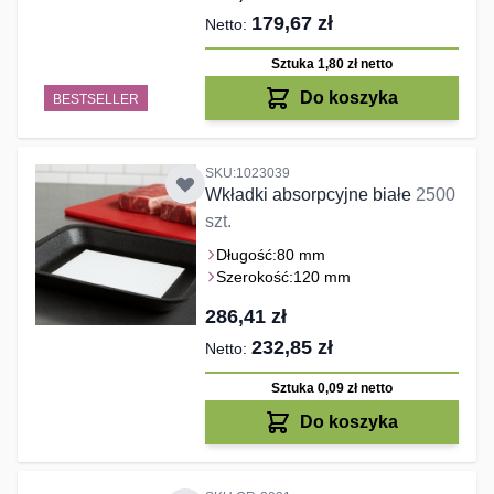
179,67 zł
Sztuka 1,80 zł
netto
Do koszyka
BESTSELLER
SKU:1023039
Wkładki absorpcyjne białe
2500
szt.
Długość:
80 mm
Szerokość:
120 mm
286,41 zł
232,85 zł
Sztuka 0,09 zł
netto
Do koszyka