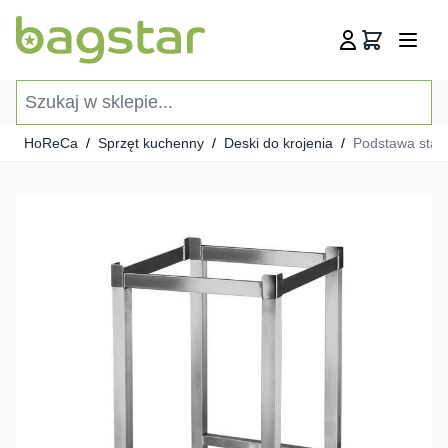
Przejdź do treści
Koszyk
Szukaj w sklepie...
HoReCa
/
Sprzęt kuchenny
/
Deski do krojenia
/
Podstawa stal