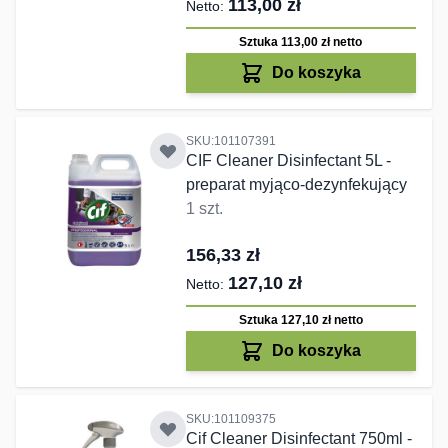
113,00 zł
Sztuka 113,00 zł
netto
Do koszyka
SKU:101107391
CIF Cleaner Disinfectant 5L -
preparat myjąco-dezynfekujący
1 szt.
156,33 zł
127,10 zł
Sztuka 127,10 zł
netto
Do koszyka
SKU:101109375
Cif Cleaner Disinfectant 750ml -