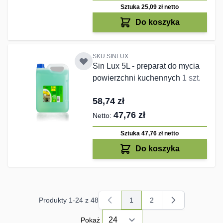
Sztuka 25,09 zł
netto
Do koszyka
SKU:SINLUX
Sin Lux 5L - preparat do mycia
powierzchni kuchennych
1 szt.
58,74 zł
47,76 zł
Sztuka 47,76 zł
netto
Do koszyka
Produkty
1
-
24
z
48
1
2
Aktualnie czytasz stronę
Strona
Pokaż