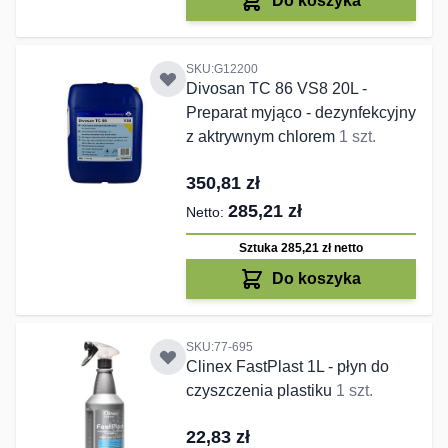
Do koszyka
SKU:G12200
Divosan TC 86 VS8 20L -
Preparat myjąco - dezynfekcyjny
z aktrywnym chlorem
1 szt.
350,81 zł
285,21 zł
Sztuka 285,21 zł
netto
Do koszyka
SKU:77-695
Clinex FastPlast 1L - płyn do
czyszczenia plastiku
1 szt.
22,83 zł