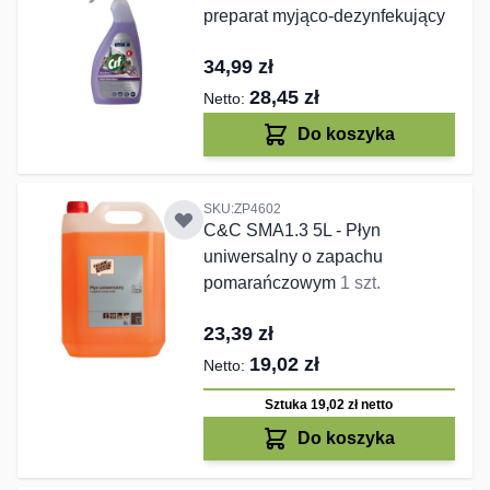
preparat myjąco-dezynfekujący
34,99 zł
28,45 zł
Do koszyka
SKU:ZP4602
C&C SMA1.3 5L - Płyn
uniwersalny o zapachu
pomarańczowym
1 szt.
23,39 zł
19,02 zł
Sztuka 19,02 zł
netto
Do koszyka