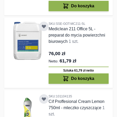
Do koszyka
SKU:SSE-GOT-MC211-5L
Mediclean 211 Office 5L -
preparat do mycia powierzchni
biurowych
1 szt.
76,00 zł
61,79 zł
Sztuka 61,79 zł
netto
Do koszyka
SKU:101104135
Cif Proffesional Cream Lemon
750ml - mleczko czyszczące
1
szt.