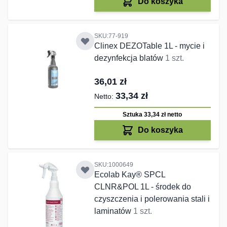
Do koszyka
SKU:77-919
Clinex DEZOTable 1L - mycie i
dezynfekcja blatów
1 szt.
36,01 zł
33,34 zł
Sztuka 33,34 zł
netto
Do koszyka
SKU:1000649
Ecolab Kay® SPCL
CLNR&POL 1L - środek do
czyszczenia i polerowania stali i
laminatów
1 szt.