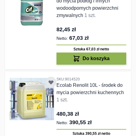
do mycia podłóg i innych
wodoodpornych powierzchni
zmywalnych
1 szt.
82,45 zł
67,03 zł
Sztuka 67,03 zł
netto
Do koszyka
SKU:9014520
Ecolab Renolit 10L - środek do
mycia powierzchni kuchennych
1 szt.
480,38 zł
390,55 zł
Sztuka 390,55 zł
netto