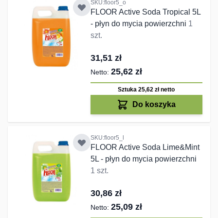
SKU:floor5_o
FLOOR Active Soda Tropical 5L
- płyn do mycia powierzchni
1
szt.
31,51 zł
25,62 zł
Sztuka 25,62 zł
netto
Do koszyka
SKU:floor5_l
FLOOR Active Soda Lime&Mint
5L - płyn do mycia powierzchni
1 szt.
30,86 zł
25,09 zł