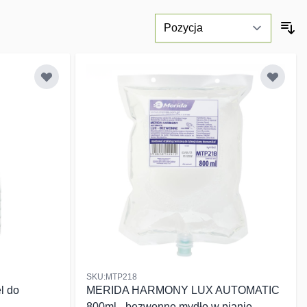
SKU:MTP218
l do
MERIDA HARMONY LUX AUTOMATIC
800ml - bezwonne mydło w pianie