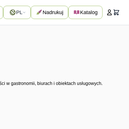
Język
PL
Nadrukuj
Katalog
Koszyk
ści w gastronomii, biurach i obiektach usługowych.