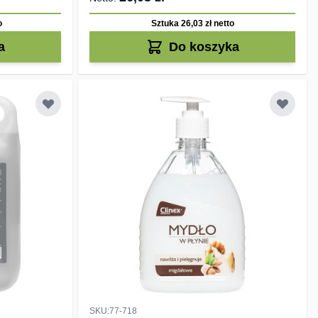
o
Sztuka 26,03 zł
netto
a
Do koszyka
SKU:77-718