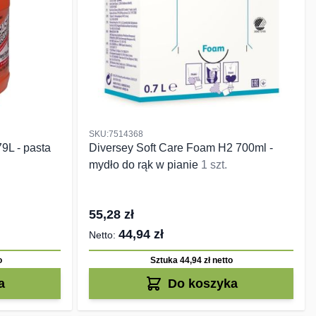
SKU:7514368
L - pasta
Diversey Soft Care Foam H2 700ml -
mydło do rąk w pianie
1 szt.
55,28 zł
44,94 zł
o
Sztuka 44,94 zł
netto
a
Do koszyka