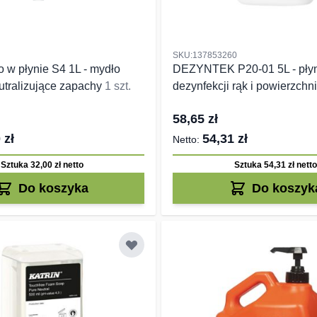
SKU:137853260
w płynie S4 1L - mydło
DEZYNTEK P20-01 5L - pły
tralizujące zapachy
1 szt.
dezynfekcji rąk i powierzchn
58,65 zł
 zł
54,31 zł
Sztuka 32,00 zł
netto
Sztuka 54,31 zł
netto
Do koszyka
Do koszyk