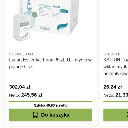
SKU:89113000
SKU:48410
Lucart Essential Foam 6szt. 1L - mydło w
KATRIN Foa
piance
6 szt.
wkład mydł
bezdotyko
302,04 zł
26,24 zł
245,56 zł
21,33
Sztuka 40,93 zł
netto
Do koszyka