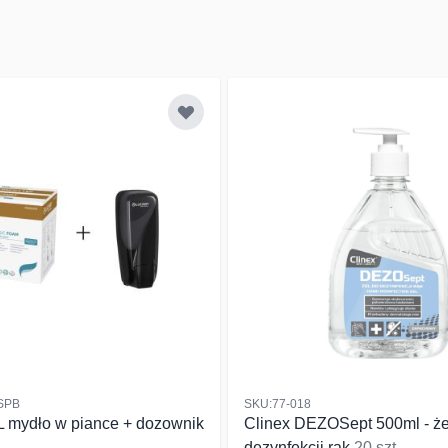
SPB
SKU:77-018
L mydło w piance + dozownik
Clinex DEZOSept 500ml - że
dezynfekcji rąk
20 szt.