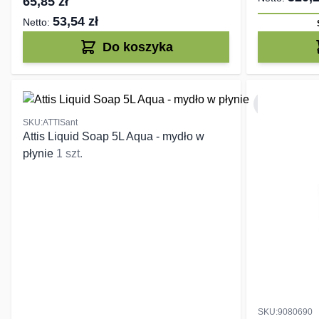
65,85 zł
53,54 zł
Do koszyka
SKU:ATTISant
Attis Liquid Soap 5L Aqua - mydło w
płynie
1 szt.
SKU:9080690