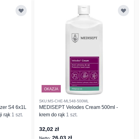
OKAZJA
SKU:MS-CHE-ML548-500ML
izer S4 6x1L
MEDISEPT Velodes Cream 500ml -
ji rąk
1 szt.
krem do rąk
1 szt.
32,02 zł
26,03 zł