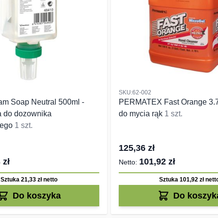
SKU:62-002
m Soap Neutral 500ml -
PERMATEX Fast Orange 3.79
a do dozownika
do mycia rąk
1 szt.
wego
1 szt.
125,36 zł
 zł
101,92 zł
Sztuka 21,33 zł
netto
Sztuka 101,92 zł
nett
Do koszyka
Do koszyk