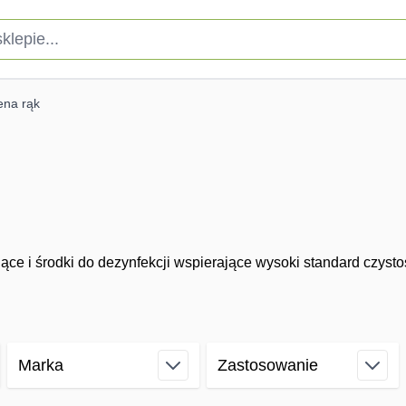
pie...
ena rąk
jące i środki do dezynfekcji wspierające wysoki standard czysto
Marka
Zastosowanie
filter
filter