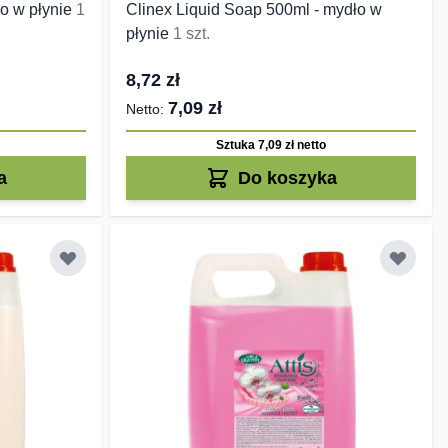
ło w płynie
1
Clinex Liquid Soap 500ml - mydło w
płynie
1 szt.
8,72 zł
7,09 zł
Sztuka 7,09 zł
netto
a
Do koszyka