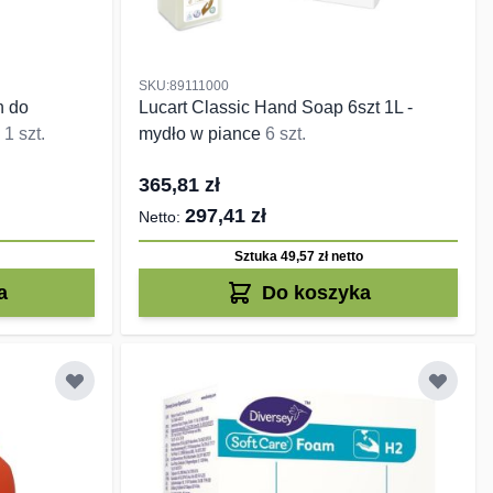
SKU:89111000
n do
Lucart Classic Hand Soap 6szt 1L -
i
1 szt.
mydło w piance
6 szt.
365,81 zł
297,41 zł
Sztuka 49,57 zł
netto
a
Do koszyka