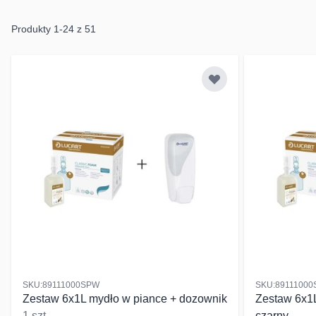
Produkty
1
-
24
z
51
SKU:89111000SPW
SKU:89111000
Zestaw 6x1L mydło w piance + dozownik
Zestaw 6x1
1 szt.
czarny