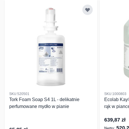
SKU:520501
SKU:1000803
Tork Foam Soap S4 1L - delikatnie
Ecolab Kay
perfumowane mydło w pianie
rąk w pian
639,87 zł
520,2