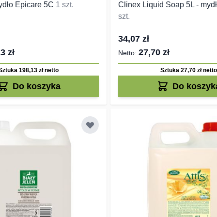
dło Epicare 5C
1 szt.
Clinex Liquid Soap 5L - myd
szt.
34,07 zł
3 zł
27,70 zł
Sztuka 198,13 zł
netto
Sztuka 27,70 zł
netto
Do koszyka
Do koszyk