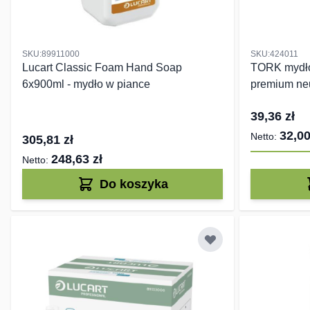
SKU:89911000
SKU:424011
Lucart Classic Foam Hand Soap
TORK mydło 
6x900ml - mydło w piance
premium neu
39,36 zł
32,00
305,81 zł
248,63 zł
Do koszyka