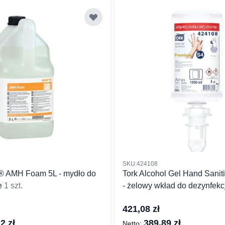
SKU:424108
® AMH Foam 5L - mydło do
Tork Alcohol Gel Hand Sanit
ce
1 szt.
- żelowy wkład do dezynfekc
421,08 zł
2 zł
389,89 zł