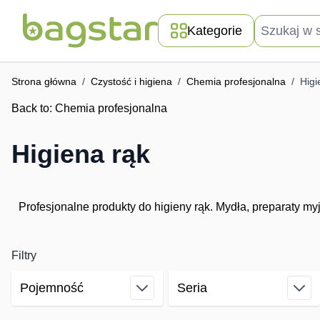
Przejdź do treści
Szukaj w skle
Kategorie
Strona główna
/
Czystość i higiena
/
Chemia profesjonalna
/
Higi
Back to:
Chemia profesjonalna
Higiena rąk
Profesjonalne produkty do higieny rąk. Mydła, preparaty my
Filtry
Pojemność
Seria
Skip to product list
filter
filter