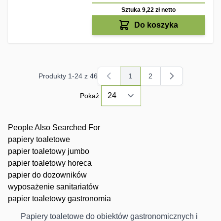
Sztuka 9,22 zł
netto
Do koszyka
Produkty
1
-
24
z
46
1
2
Aktualnie czytasz stronę
Strona
Pokaż
People Also Searched For
papiery toaletowe
papier toaletowy jumbo
papier toaletowy horeca
papier do dozowników
wyposażenie sanitariatów
papier toaletowy gastronomia
Papiery toaletowe do obiektów gastronomicznych i