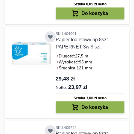
Sztuka 0,85 zł
netto
Do koszyka
SKU:404901
Papier toaletowy op.8szt.
PAPERNET 3w
8 szt.
Długość:
27,5 m
Wysokość:
95 mm
Średnica:
121 mm
29,48 zł
23,97 zł
Sztuka 3,00 zł
netto
Do koszyka
SKU:409742
Papier toaletowy op.8szt.