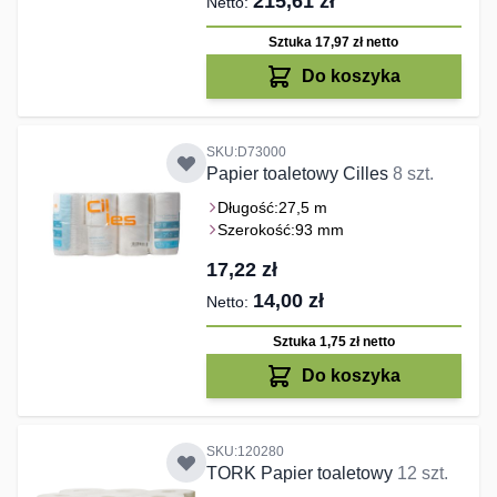
215,61 zł
Sztuka 17,97 zł
netto
Do koszyka
SKU:D73000
Papier toaletowy Cilles
8 szt.
Długość:
27,5 m
Szerokość:
93 mm
17,22 zł
14,00 zł
Sztuka 1,75 zł
netto
Do koszyka
SKU:120280
TORK Papier toaletowy
12 szt.