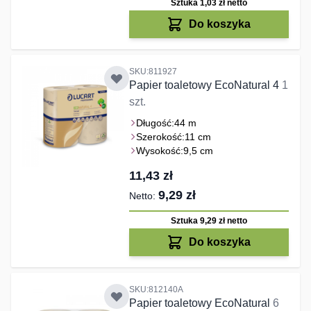
Sztuka 1,03 zł
netto
Do koszyka
SKU:811927
Papier toaletowy EcoNatural 4
1
szt.
Długość:
44 m
Szerokość:
11 cm
Wysokość:
9,5 cm
11,43 zł
9,29 zł
Sztuka 9,29 zł
netto
Do koszyka
SKU:812140A
Papier toaletowy EcoNatural
6