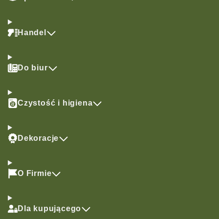
Handel
Do biur
Czystość i higiena
Dekoracje
O Firmie
Dla kupującego