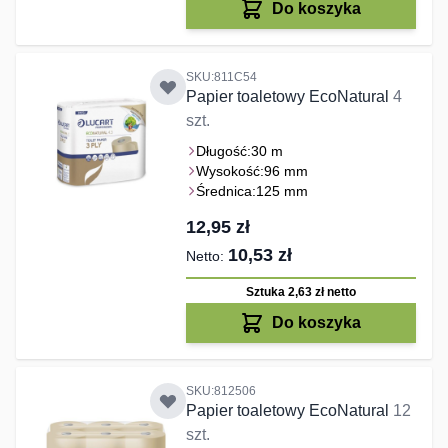
Do koszyka
SKU:811C54
Papier toaletowy EcoNatural
4
szt.
Długość:
30 m
Wysokość:
96 mm
Średnica:
125 mm
12,95 zł
10,53 zł
Sztuka 2,63 zł
netto
Do koszyka
SKU:812506
Papier toaletowy EcoNatural
12
szt.