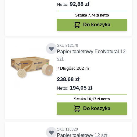
92,88 zł
Sztuka 7,74 zł
netto
Do koszyka
SKU:812179
Papier toaletowy EcoNatural
12
szt.
Długość:
202 m
238,68 zł
194,05 zł
Sztuka 16,17 zł
netto
Do koszyka
SKU:116320
Papier toaletowy
12 szt.