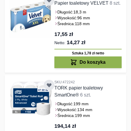
Papier toaletowy VELVET
8 szt.
Długość:
18,3 m
Wysokość:
96 mm
Średnica:
118 mm
17,55 zł
14,27 zł
Sztuka 1,78 zł
netto
Do koszyka
SKU:472242
TORK papier toaletowy
SmartOne®
6 szt.
Długość:
199 mm
Wysokość:
134 mm
Średnica:
199 mm
194,14 zł