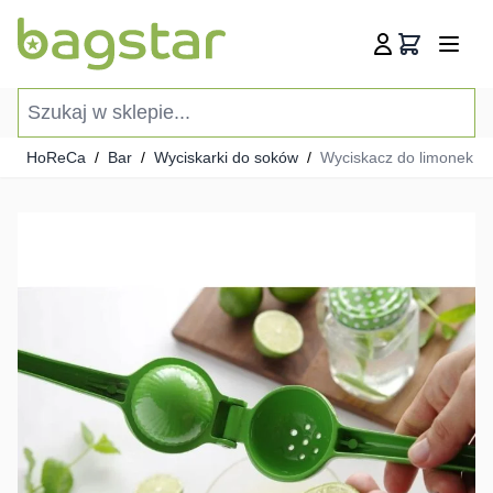
Przejdź do treści
Koszyk
Szukaj w sklepie...
HoReCa
/
Bar
/
Wyciskarki do soków
/
Wyciskacz do limonek