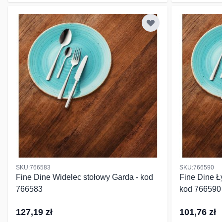
SKU:766583
SKU:766590
Fine Dine Widelec stołowy Garda - kod
Fine Dine Ł
766583
kod 766590
127,19 zł
101,76 zł