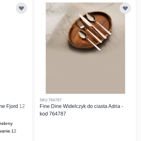
SKU:764787
ine Fjord
12
Fine Dine Widelczyk do ciasta Adria -
kod 764787
rebrny
anie:
12