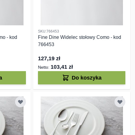
SKU:766453
mo - kod
Fine Dine Widelec stołowy Como - kod
766453
127,19 zł
103,41 zł
a
Do koszyka