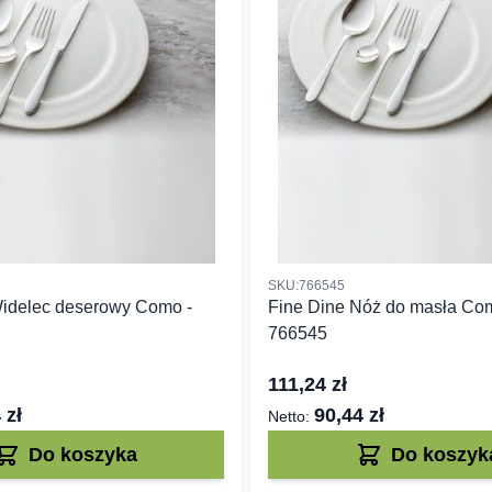
SKU:766545
Widelec deserowy Como -
Fine Dine Nóż do masła Com
766545
111,24 zł
 zł
90,44 zł
Do koszyka
Do koszyk