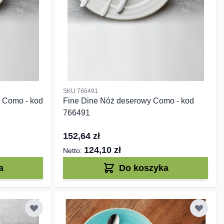
SKU:766491
 Como - kod
Fine Dine Nóż deserowy Como - kod
766491
152,64 zł
124,10 zł
a
Do koszyka