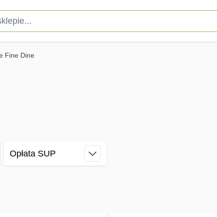
pie...
e Fine Dine
Opłata SUP
filter