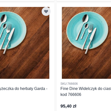
SKU:766606
yżeczka do herbaty Garda -
Fine Dine Widelczyk do cias
kod 766606
95,40 zł