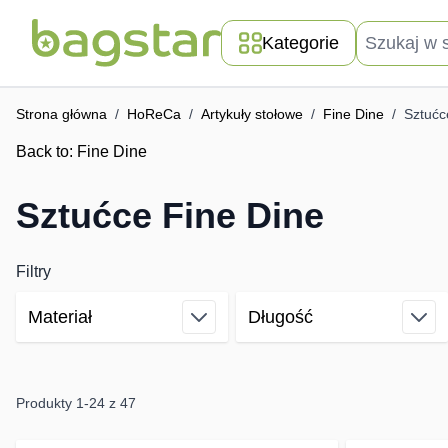
Przejdź do treści
Szukaj w skle
Kategorie
Strona główna
/
HoReCa
/
Artykuły stołowe
/
Fine Dine
/
Sztućc
Back to:
Fine Dine
Sztućce Fine Dine
Filtry
Materiał
Długość
Skip to product list
filter
filter
Produkty
1
-
24
z
47