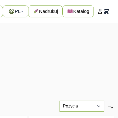
Język
PL
Nadrukuj
Katalog
Koszyk