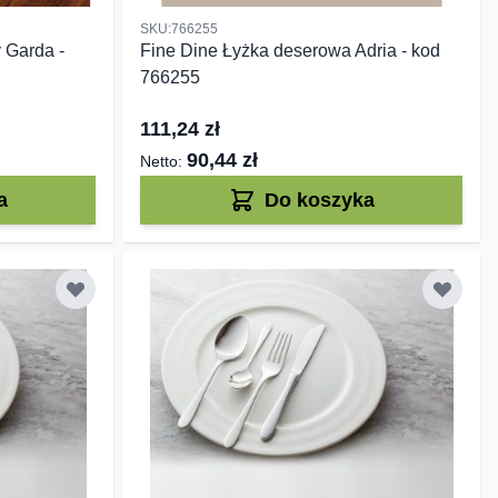
SKU:766255
 Garda -
Fine Dine Łyżka deserowa Adria - kod
766255
111,24 zł
90,44 zł
a
Do koszyka