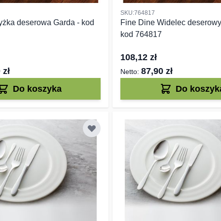
SKU:764817
yżka deserowa Garda - kod
Fine Dine Widelec deserowy
kod 764817
108,12 zł
 zł
87,90 zł
Do koszyka
Do koszyk