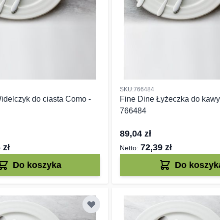
SKU:766484
idelczyk do ciasta Como -
Fine Dine Łyżeczka do kawy
766484
89,04 zł
 zł
72,39 zł
Do koszyka
Do koszyk