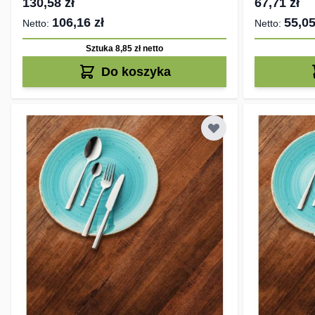
130,58 zł
67,71 zł
106,16 zł
55,05
Sztuka 8,85 zł
netto
Do koszyka