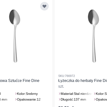
SKU:766972
rowa Sztućce Fine Dine
Łyżeczka do herbaty Fine D
.
szt.
l
Kolor:
Srebrny
Materiał:
Stal nierdzewna
Kolor:
S
4 mm
Opakowanie:
12
Długość:
137 mm
Opakow