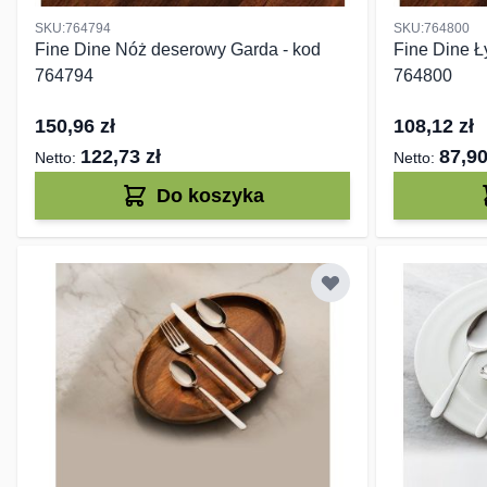
SKU:764794
SKU:764800
Fine Dine Nóż deserowy Garda - kod
Fine Dine Ł
764794
764800
150,96 zł
108,12 zł
122,73 zł
87,90
Do koszyka