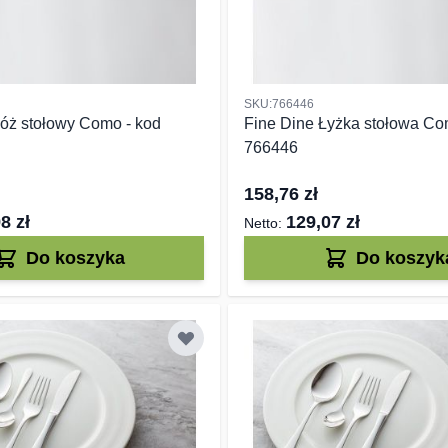
SKU:766446
óż stołowy Como - kod
Fine Dine Łyżka stołowa Co
766446
158,76 zł
8 zł
129,07 zł
Do koszyka
Do koszyk