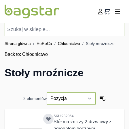
Przejdź do treści
Koszyk
Szukaj w sklepie...
Strona główna
/
HoReCa
/
Chłodnictwo
/
Stoły mroźnicze
Back to:
Chłodnictwo
Stoły mroźnicze
2
elementów
SKU:232064
Stół mroźniczy 2-drzwiowy z
agregatem bocznym