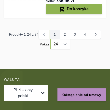
736,96 zł
Do koszyka
Produkty
1
-
24
z
74
1
2
3
4
Aktualnie czytasz stronę
Strona
Strona
Strona
Pokaż
WALUTA
PLN - złoty
Odstąpienie od umowy
polski