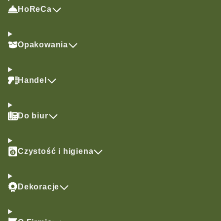
HoReCa
Opakowania
Handel
Do biur
Czystość i higiena
Dekoracje