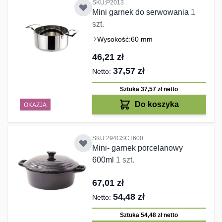
SKU:P2013
Mini garnek do serwowania
1
szt.
Wysokość:
60 mm
46,21 zł
37,57 zł
Sztuka 37,57 zł
netto
Do koszyka
OKAZJA
SKU:294GSCT600
Mini- garnek porcelanowy
600ml
1 szt.
67,01 zł
54,48 zł
Sztuka 54,48 zł
netto