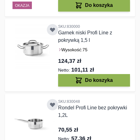
Do koszyka
OKAZJA
SKU:830000
Garnek niski Profi Line z
pokrywką 1,5 l
Wysokość:
75
124,37 zł
101,11 zł
Do koszyka
SKU:830048
Rondel Profi Line bez pokrywki
1,2L
70,55 zł
57,36 zł