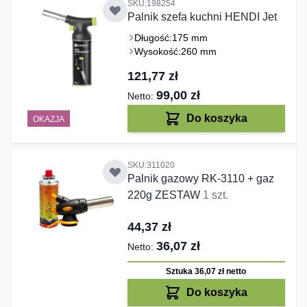
SKU:198254
Palnik szefa kuchni HENDI Jet
Długość:
175 mm
Wysokość:
260 mm
121,77 zł
99,00 zł
Do koszyka
OKAZJA
SKU:311020
Palnik gazowy RK-3110 + gaz
220g ZESTAW
1 szt.
44,37 zł
36,07 zł
Sztuka 36,07 zł
netto
Do koszyka