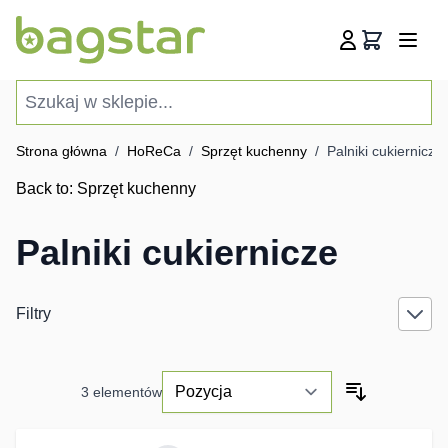
Przejdź do treści
Koszyk
Szukaj w sklepie...
Strona główna
/
HoReCa
/
Sprzęt kuchenny
/
Palniki cukiernicze
Back to:
Sprzęt kuchenny
Palniki cukiernicze
Filtry
3
elementów