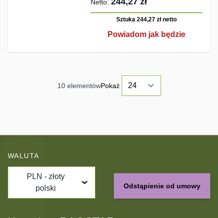
244,27 zł
Sztuka 244,27 zł
netto
Powiadom jak będzie
10
elementów
Pokaż
WALUTA
PLN - złoty
Odstąpienie od umowy
polski