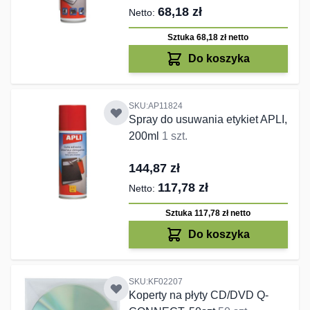
68,18 zł
Sztuka 68,18 zł
netto
Do koszyka
SKU:AP11824
Spray do usuwania etykiet APLI,
200ml
1 szt.
144,87 zł
117,78 zł
Sztuka 117,78 zł
netto
Do koszyka
SKU:KF02207
Koperty na płyty CD/DVD Q-