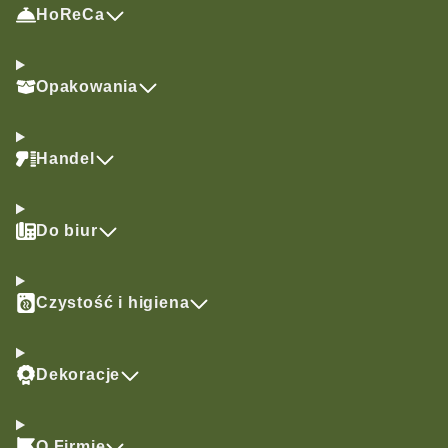
HoReCa
Opakowania
Handel
Do biur
Czystość i higiena
Dekoracje
O Firmie