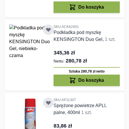
Do koszyka
SKU:ACK62401
Podkładka pod myszkę
KENSINGTON Duo Gel,
1 szt.
345,36 zł
280,78 zł
Sztuka 280,78 zł
netto
Do koszyka
SKU:AP11307
Sprężone powietrze APLI,
palne, 400ml
1 szt.
83,86 zł