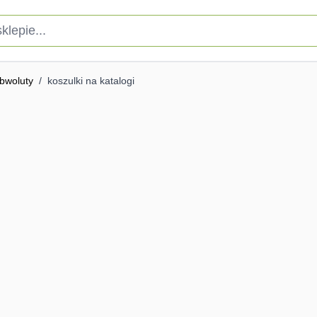
pie...
obwoluty
/
koszulki na katalogi