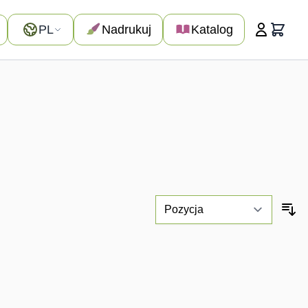
Język
PL
Nadrukuj
Katalog
Koszyk