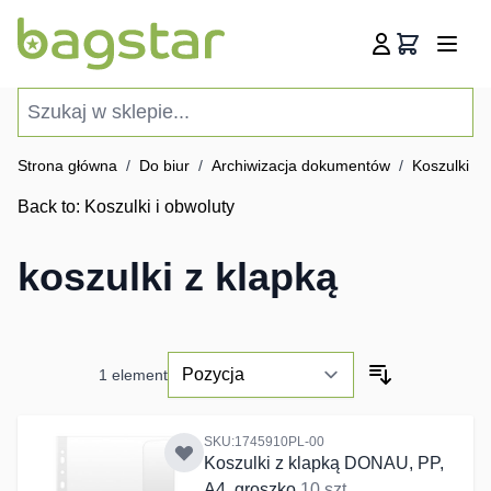
Przejdź do treści
Koszyk
Szukaj w sklepie...
Strona główna
/
Do biur
/
Archiwizacja dokumentów
/
Koszulki i 
Back to:
Koszulki i obwoluty
koszulki z klapką
1
element
SKU:1745910PL-00
Koszulki z klapką DONAU, PP,
A4, groszko
10 szt.