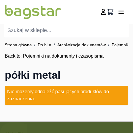
Przejdź do treści
Koszyk
Szukaj w sklepie...
Strona główna
/
Do biur
/
Archiwizacja dokumentów
/
Pojemniki 
Back to:
Pojemniki na dokumenty i czasopisma
półki metal
Nie możemy odnaleźć pasujących produktów do
zaznaczenia.