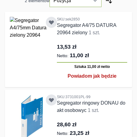
2
elementów
SKU:sek2850
Segregator A4/75 DATURA
20964 zielony
1 szt.
13,53 zł
11,00 zł
Sztuka 11,00 zł
netto
Powiadom jak będzie
SKU:3731001PL-99
Segregator ringowy DONAU do
akt osobowyc
1 szt.
28,60 zł
23,25 zł