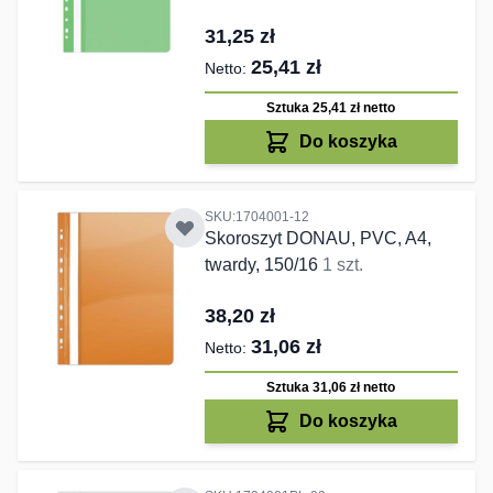
31,25 zł
25,41 zł
Sztuka 25,41 zł
netto
Do koszyka
SKU:1704001-12
Skoroszyt DONAU, PVC, A4,
twardy, 150/16
1 szt.
38,20 zł
31,06 zł
Sztuka 31,06 zł
netto
Do koszyka