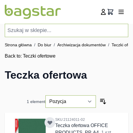
Przejdź do treści
Koszyk
Szukaj w sklepie...
Strona główna
/
Do biur
/
Archiwizacja dokumentów
/
Teczki ofer
Back to:
Teczki ofertowe
Teczka ofertowa
1
element
SKU:21124011-02
Teczka ofertowa OFFICE
PRODUCTS, PP, A4,
1 szt.