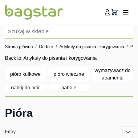
Przejdź do treści
Koszyk
Szukaj w sklepie...
Strona główna
/
Do biur
/
Artykuły do pisania i korygowania
/
Pió
Back to:
Artykuły do pisania i korygowania
wymazywacz do
pióro kulkowe
pióro wieczne
atramentu
nabój do piór
naboje
Pióra
Filtry