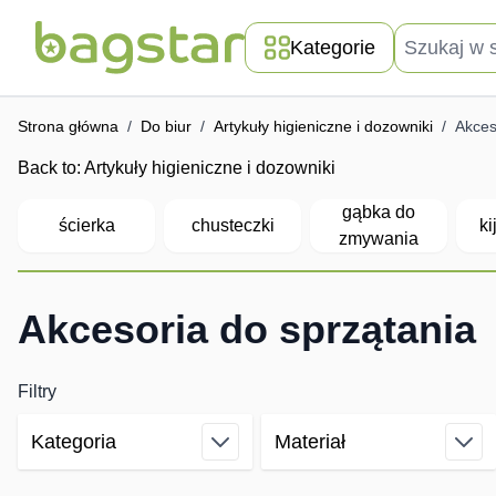
Przejdź do treści
Szukaj w skle
Kategorie
Strona główna
/
Do biur
/
Artykuły higieniczne i dozowniki
/
Akces
Back to:
Artykuły higieniczne i dozowniki
gąbka do
ścierka
chusteczki
ki
zmywania
Akcesoria do sprzątania
Filtry
Kategoria
Materiał
Skip to product list
filter
filter