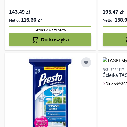
143,49 zł
195,47 zł
116,66 zł
158,9
Sztuka 4,67 zł
netto
Do koszyka
SKU:7524117
Ścierka TA
Długość:
36