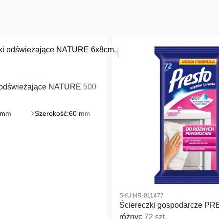
 odświeżające NATURE
500
 mm
Szerokość:
60 mm
SKU:HR-011477
Ściereczki gospodarcze PR
różnyc
72 szt.