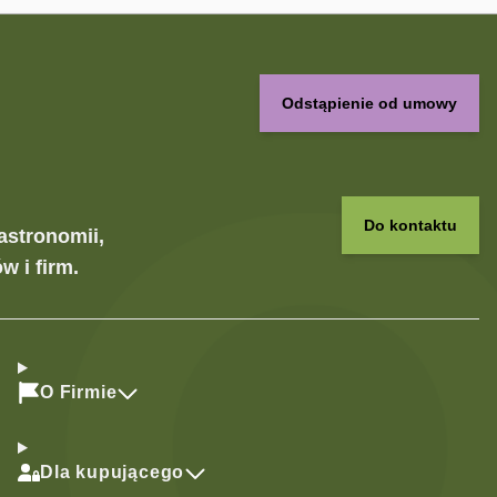
Odstąpienie od umowy
Do kontaktu
astronomii,
w i firm.
O Firmie
Dla kupującego