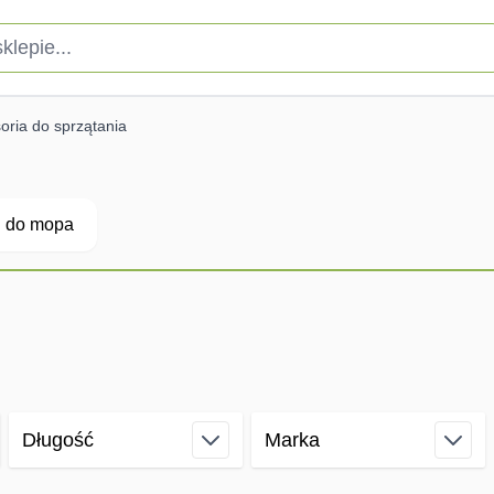
pie...
oria do sprzątania
j do mopa
Długość
Marka
filter
filter