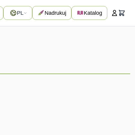
Język
PL
Nadrukuj
Katalog
Koszyk