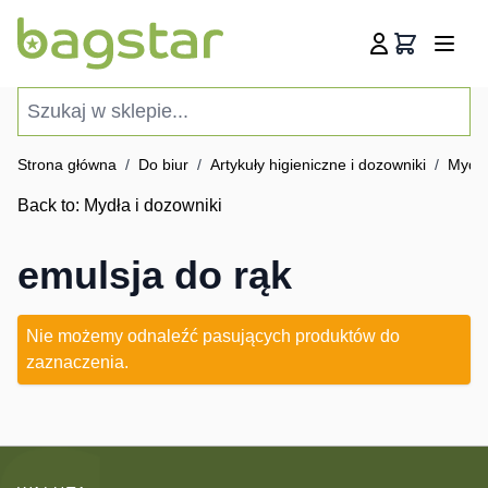
Przejdź do treści
Koszyk
Szukaj w sklepie...
Strona główna
/
Do biur
/
Artykuły higieniczne i dozowniki
/
Mydła
Back to:
Mydła i dozowniki
emulsja do rąk
Nie możemy odnaleźć pasujących produktów do
zaznaczenia.