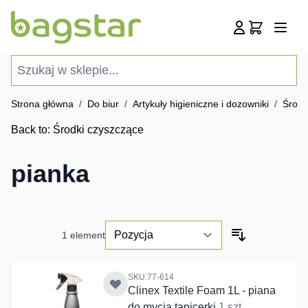
Przejdź do treści
Koszyk
Szukaj w sklepie...
Strona główna
/
Do biur
/
Artykuły higieniczne i dozowniki
/
Środk
Back to:
Środki czyszczące
pianka
1
element
SKU:77-614
Clinex Textile Foam 1L - piana
do mycia tapicerki
1 szt.