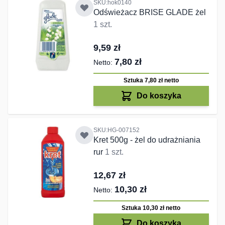
SKU:hok0140
Odświeżacz BRISE GLADE żel
1 szt.
9,59 zł
7,80 zł
Sztuka 7,80 zł
netto
Do koszyka
SKU:HG-007152
Kret 500g - żel do udrażniania
rur
1 szt.
12,67 zł
10,30 zł
Sztuka 10,30 zł
netto
Do koszyka