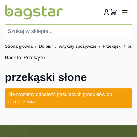
Przejdź do treści
Koszyk
Szukaj w sklepie...
Strona główna
/
Do biur
/
Artykuły spożywcze
/
Przekąski
/
prze
Back to:
Przekąski
przekąski słone
Nie możemy odnaleźć pasujących produktów do
zaznaczenia.