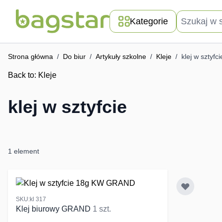
Przejdź do treści
Szukaj w skle
Kategorie
Strona główna
/
Do biur
/
Artykuły szkolne
/
Kleje
/
klej w sztyfci
Back to:
Kleje
klej w sztyfcie
1
element
SKU:kl 317
Klej biurowy GRAND
1 szt.