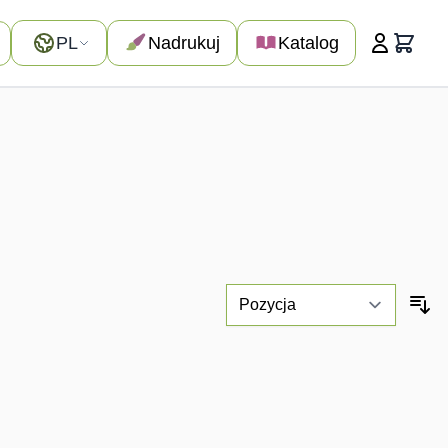
Język
PL
Nadrukuj
Katalog
Koszyk