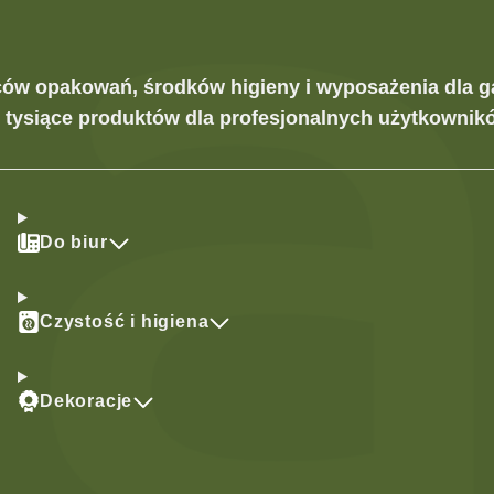
ców opakowań, środków higieny i wyposażenia dla g
z tysiące produktów dla profesjonalnych użytkownikó
Do biur
Czystość i higiena
Dekoracje