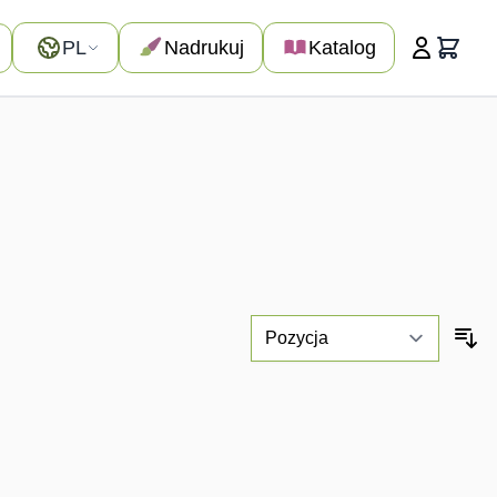
Język
PL
Nadrukuj
Katalog
Koszyk