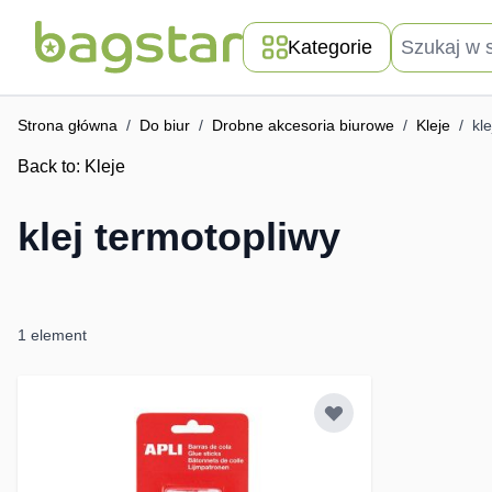
Przejdź do treści
Szukaj w skle
Kategorie
Strona główna
/
Do biur
/
Drobne akcesoria biurowe
/
Kleje
/
kl
Back to:
Kleje
klej termotopliwy
1
element