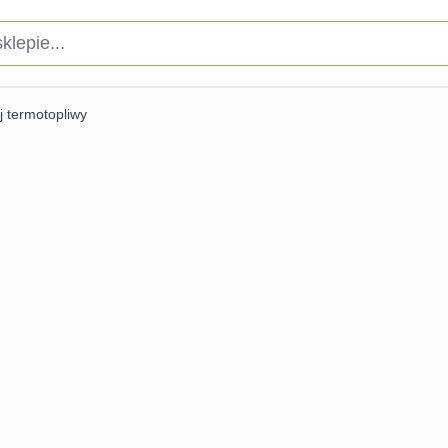
pie...
ej termotopliwy