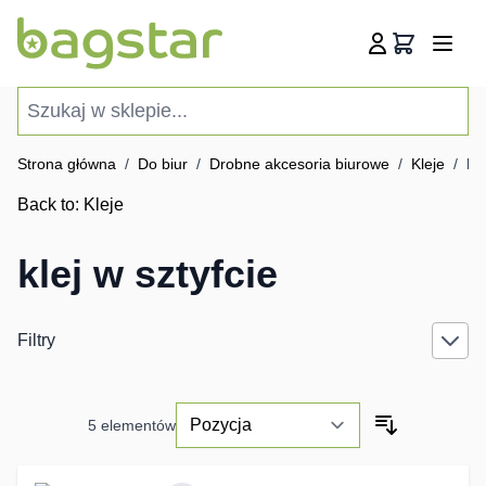
Przejdź do treści
Koszyk
Szukaj w sklepie...
Strona główna
/
Do biur
/
Drobne akcesoria biurowe
/
Kleje
/
kle
Back to:
Kleje
klej w sztyfcie
Filtry
5
elementów