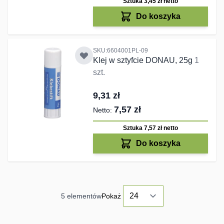
Sztuka 3,45 zł
netto
Do koszyka
SKU:6604001PL-09
Klej w sztyfcie DONAU, 25g
1
szt.
9,31 zł
7,57 zł
Sztuka 7,57 zł
netto
Do koszyka
5
elementów
Pokaż