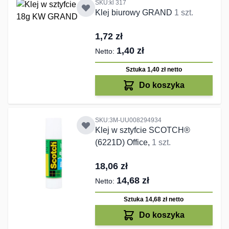
SKU:kl 317
Klej biurowy GRAND
1 szt.
1,72 zł
1,40 zł
Sztuka 1,40 zł
netto
Do koszyka
SKU:3M-UU008294934
Klej w sztyfcie SCOTCH®
(6221D) Office,
1 szt.
18,06 zł
14,68 zł
Sztuka 14,68 zł
netto
Do koszyka