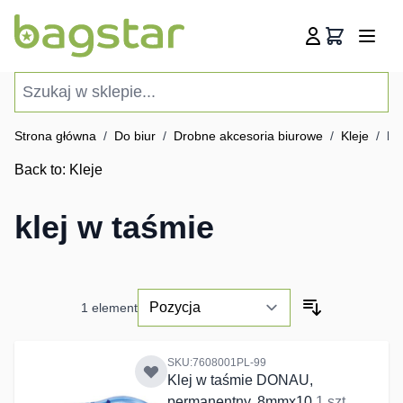
Przejdź do treści
Koszyk
Szukaj w sklepie...
Strona główna
/
Do biur
/
Drobne akcesoria biurowe
/
Kleje
/
kl
Back to:
Kleje
klej w taśmie
1
element
SKU:7608001PL-99
Klej w taśmie DONAU,
permanentny, 8mmx10
1 szt.