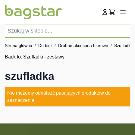
Przejdź do treści
Koszyk
Szukaj w sklepie...
Strona główna
/
Do biur
/
Drobne akcesoria biurowe
/
Szufladki 
Back to:
Szufladki - zestawy
szufladka
Nie możemy odnaleźć pasujących produktów do
zaznaczenia.