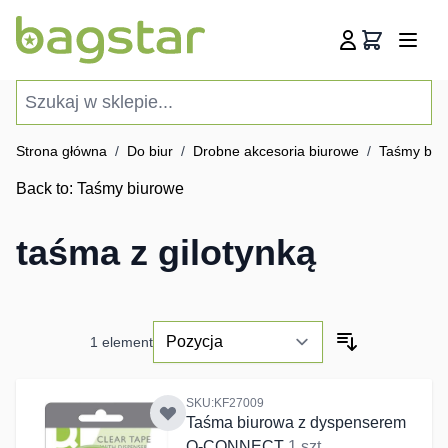
Przejdź do treści
Koszyk
Szukaj w sklepie...
Strona główna
/
Do biur
/
Drobne akcesoria biurowe
/
Taśmy biu
Back to:
Taśmy biurowe
taśma z gilotynką
1
element
SKU:KF27009
Taśma biurowa z dyspenserem
Q-CONNECT
1 szt.