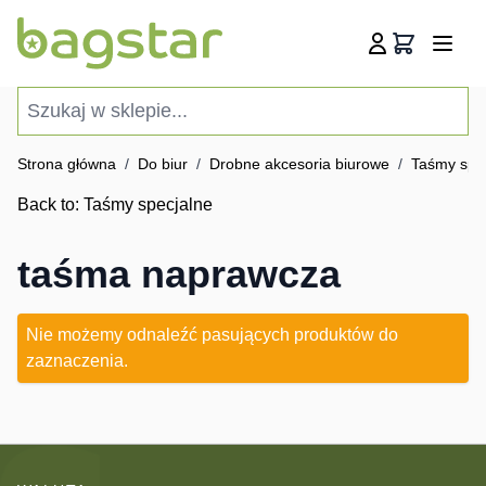
Przejdź do treści
Koszyk
Szukaj w sklepie...
Strona główna
/
Do biur
/
Drobne akcesoria biurowe
/
Taśmy spe
Back to:
Taśmy specjalne
taśma naprawcza
Nie możemy odnaleźć pasujących produktów do
zaznaczenia.