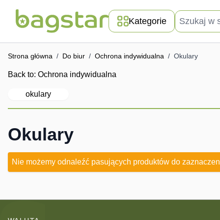
Przejdź do treści
Szukaj w skle
Kategorie
Strona główna
/
Do biur
/
Ochrona indywidualna
/
Okulary
Back to:
Ochrona indywidualna
okulary
Okulary
Nie możemy odnaleźć pasujących produktów do zaznaczen