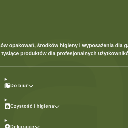
ców opakowań, środków higieny i wyposażenia dla g
z tysiące produktów dla profesjonalnych użytkownikó
Do biur
Czystość i higiena
Dekoracje