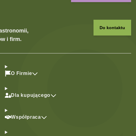
Do kontaktu
astronomii,
w i firm.
O Firmie
Dla kupującego
Współpraca