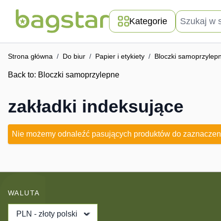
Przejdź do treści
Szukaj w skle
Kategorie
Strona główna
/
Do biur
/
Papier i etykiety
/
Bloczki samoprzylep
Back to:
Bloczki samoprzylepne
zakładki indeksujące
Nie możemy odnaleźć pasujących produktów do zaznaczen
WALUTA
PLN - złoty polski