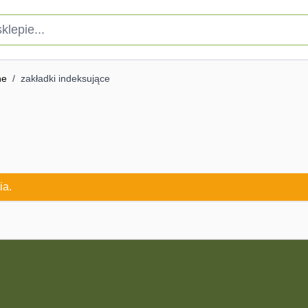
pie...
ne
/
zakładki indeksujące
ia.