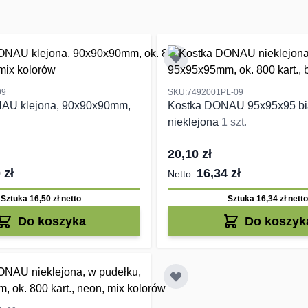
99
SKU:7492001PL-09
AU klejona, 90x90x90mm,
Kostka DONAU 95x95x95 bi
nieklejona
1 szt.
20,10 zł
 zł
16,34 zł
Sztuka 16,50 zł
netto
Sztuka 16,34 zł
netto
Do koszyka
Do koszyk