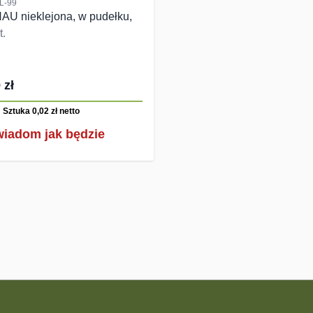
L-99
AU nieklejona, w pudełku,
t.
 zł
Sztuka 0,02 zł
netto
iadom jak będzie