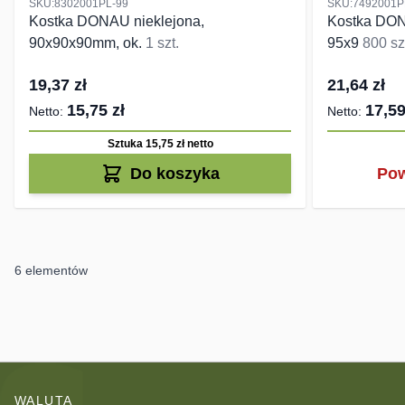
SKU:8302001PL-99
SKU:7492001P
Kostka DONAU nieklejona,
Kostka DON
90x90x90mm, ok.
1 szt.
95x9
800 sz
19,37 zł
21,64 zł
15,75 zł
17,59
Sztuka 15,75 zł
netto
Do koszyka
Pow
6
elementów
WALUTA