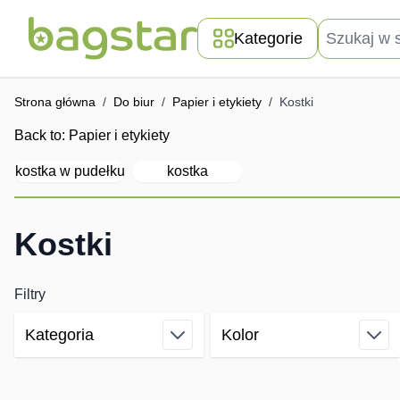
Przejdź do treści
Szukaj w skle
Kategorie
Strona główna
/
Do biur
/
Papier i etykiety
/
Kostki
Back to:
Papier i etykiety
kostka w pudełku
kostka
Kostki
Filtry
Kategoria
Kolor
Skip to product list
filter
filter