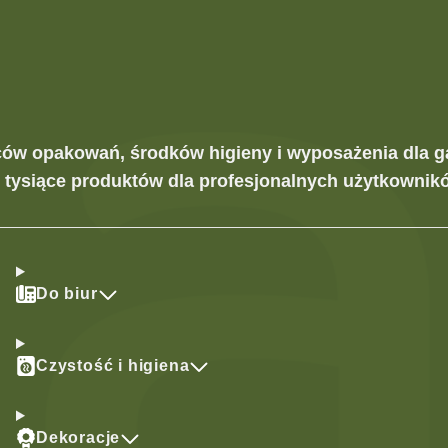
ców opakowań, środków higieny i wyposażenia dla g
z tysiące produktów dla profesjonalnych użytkownikó
Do biur
Czystość i higiena
Dekoracje