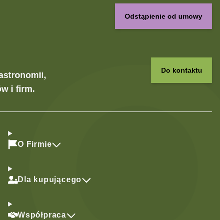
Odstąpienie od umowy
Do kontaktu
astronomii,
w i firm.
O Firmie
Dla kupującego
Współpraca