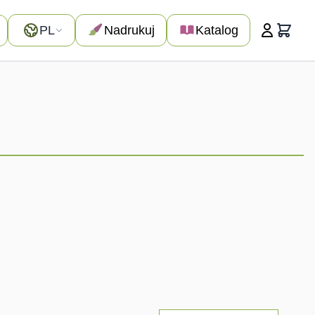
Język
PL
Nadrukuj
Katalog
Koszyk