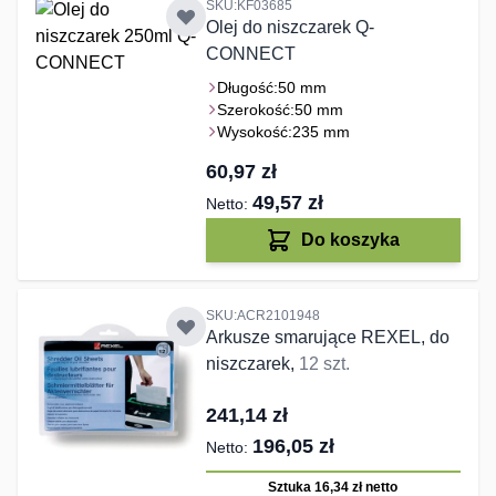
SKU:KF03685
Olej do niszczarek Q-
CONNECT
Długość:
50 mm
Szerokość:
50 mm
Wysokość:
235 mm
60,97 zł
49,57 zł
Do koszyka
SKU:ACR2101948
Arkusze smarujące REXEL, do
niszczarek,
12 szt.
241,14 zł
196,05 zł
Sztuka 16,34 zł
netto