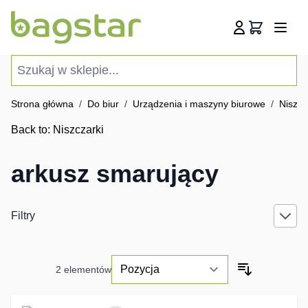
Przejdź do treści
Koszyk
Szukaj w sklepie...
Strona główna
/
Do biur
/
Urządzenia i maszyny biurowe
/
Niszcz
Back to:
Niszczarki
arkusz smarujący
Filtry
2
elementów