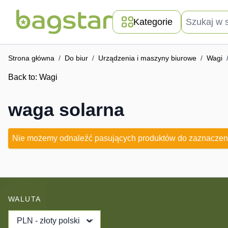
Przejdź do treści
Szukaj w skle
Kategorie
Strona główna
/
Do biur
/
Urządzenia i maszyny biurowe
/
Wagi
Back to:
Wagi
waga solarna
Nie możemy odnaleźć pasujących produktów do zaznaczen
WALUTA
PLN - złoty polski