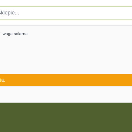
pie...
/
waga solarna
ia.