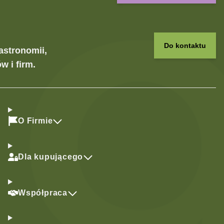
Do kontaktu
astronomii,
w i firm.
O Firmie
Dla kupującego
Współpraca