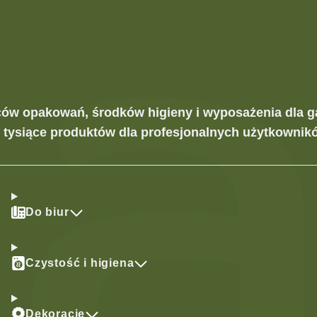
ców opakowań, środków higieny i wyposażenia dla g
z tysiące produktów dla profesjonalnych użytkownikó
Do biur
Czystość i higiena
Dekoracje