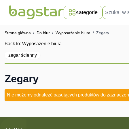
Przejdź do treści
Szukaj w skle
Kategorie
Strona główna
/
Do biur
/
Wyposażenie biura
/
Zegary
Back to:
Wyposażenie biura
zegar ścienny
Zegary
Nie możemy odnaleźć pasujących produktów do zaznaczen