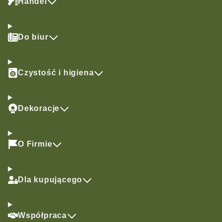
Handel
Do biur
Czystość i higiena
Dekoracje
O Firmie
Dla kupującego
Współpraca