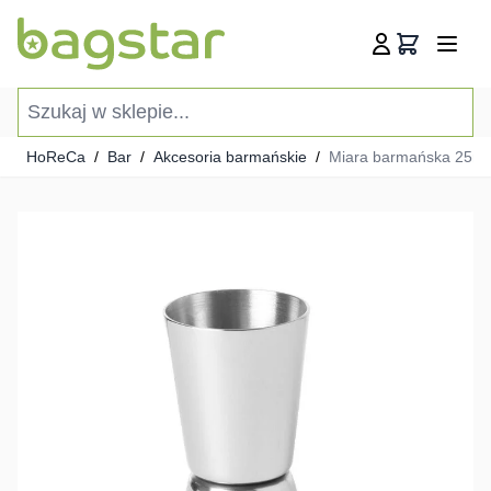
Przejdź do treści
Koszyk
Szukaj w sklepie...
HoReCa
/
Bar
/
Akcesoria barmańskie
/
Miara barmańska 25ml+3