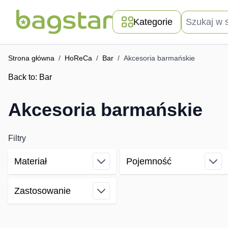
Przejdź do treści
Szukaj w skle
Kategorie
Strona główna
/
HoReCa
/
Bar
/
Akcesoria barmańskie
Back to:
Bar
Akcesoria barmańskie
Filtry
Materiał
Pojemność
Skip to product list
filter
filter
Zastosowanie
filter