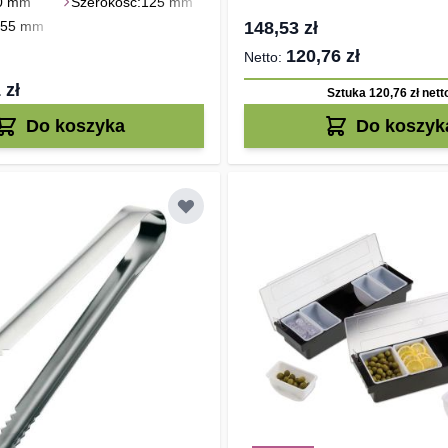
0 mm
Szerokość:
125 mm
155 mm
148,53 zł
120,76 zł
 zł
Sztuka 120,76 zł
nett
Do koszyka
Do koszyk