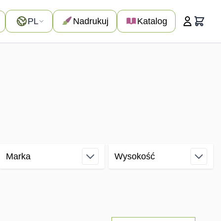
Język
PL
Nadrukuj
Katalog
Koszyk
Marka
Wysokość
filter
filter