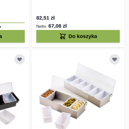
82,51 zł
67,08 zł
o
a
Do koszyka