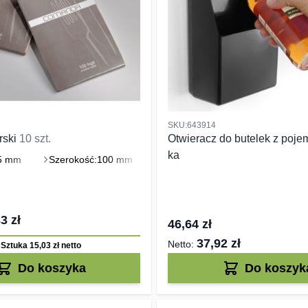
SKU:643914
rski
10 szt.
Otwieracz do butelek z poje
ka
5 mm
Szerokość:
100 mm
3 zł
46,64 zł
37,92 zł
Sztuka 15,03 zł
netto
Do koszyka
Do koszyk