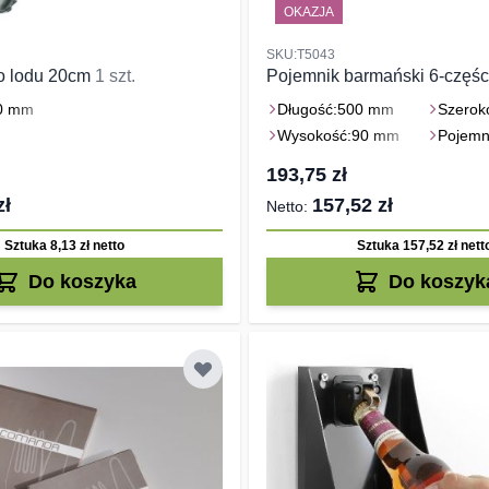
OKAZJA
SKU:T5043
o lodu 20cm
1 szt.
Pojemnik barmański 6-częś
0 mm
Długość:
500 mm
Szerok
Wysokość:
90 mm
Pojemn
193,75 zł
zł
157,52 zł
Sztuka 8,13 zł
netto
Sztuka 157,52 zł
nett
Do koszyka
Do koszyk