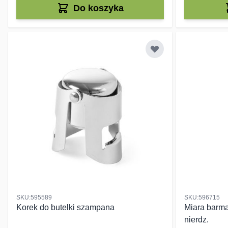
Do koszyka
SKU:595589
SKU:596715
Korek do butelki szampana
Miara barma
nierdz.