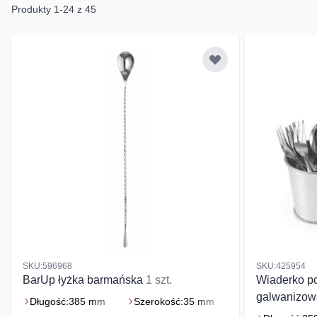
Produkty
1
-
24
z
45
SKU:596968
SKU:425954
BarUp łyżka barmańska
1 szt.
Wiaderko p
galwanizo
Długość:
385 mm
Szerokość:
35 mm