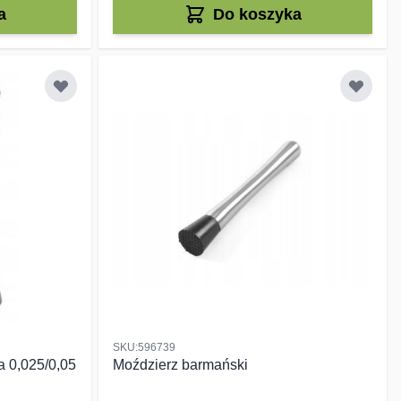
a
Do koszyka
SKU:596739
 0,025/0,05
Moździerz barmański