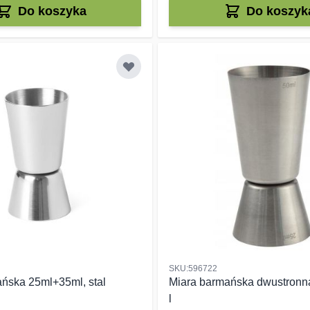
Do koszyka
Do koszyk
SKU:596722
ńska 25ml+35ml, stal
Miara barmańska dwustronna
l