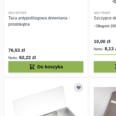
SKU:507025
SKU:T5063
Taca antypoślizgowa drewniana -
Szczypce d
prostokątna
Długość:
20
10,00 zł
8,13 
76,53 zł
62,22 zł
Do koszyka