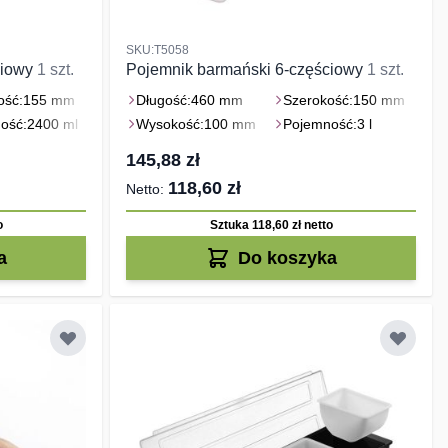
SKU:T5058
ciowy
1 szt.
Pojemnik barmański 6-częściowy
1 szt.
ość:
155 mm
Długość:
460 mm
Szerokość:
150 mm
ość:
2400 ml
Wysokość:
100 mm
Pojemność:
3 l
145,88 zł
118,60 zł
o
Sztuka 118,60 zł
netto
a
Do koszyka