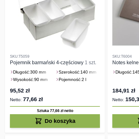
SKU:T5059
SKU:T6004
Pojemnik barmański 4-częściowy
1 szt.
Notes kelne
Długość:
300 mm
Szerokość:
140 mm
Długość:
14
Wysokość:
90 mm
Pojemność:
2 l
95,52 zł
184,91 zł
77,66 zł
150,3
Sztuka 77,66 zł
netto
Do koszyka