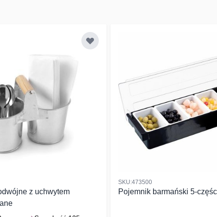
SKU:473500
odwójne z uchwytem
Pojemnik barmański 5-częś
wane