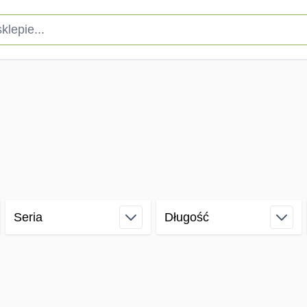
pie...
Seria
Długość
filter
filter