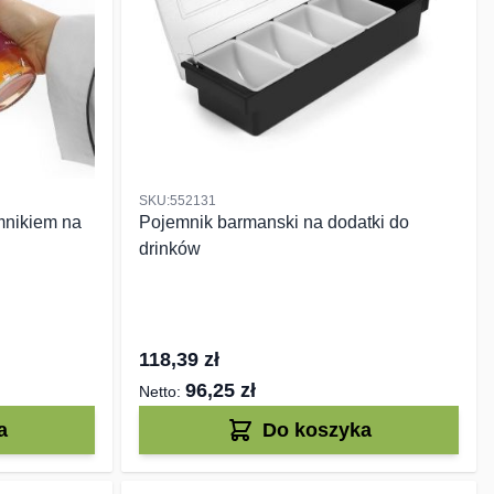
SKU:552131
mnikiem na
Pojemnik barmanski na dodatki do
drinków
118,39 zł
96,25 zł
a
Do koszyka