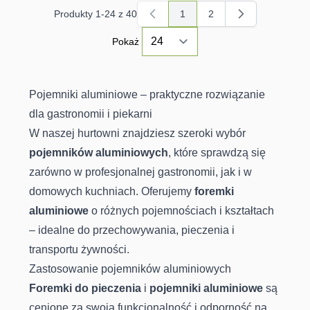
Produkty
1
-
24
z
40
1
2
Aktualnie czytasz stronę
Strona
Pokaż
Pojemniki aluminiowe – praktyczne rozwiązanie
dla gastronomii i piekarni
W naszej hurtowni znajdziesz szeroki wybór
pojemników aluminiowych
, które sprawdzą się
zarówno w profesjonalnej gastronomii, jak i w
domowych kuchniach. Oferujemy
foremki
aluminiowe
o różnych pojemnościach i kształtach
– idealne do przechowywania, pieczenia i
transportu żywności.
Zastosowanie pojemników aluminiowych
Foremki do pieczenia
i
pojemniki aluminiowe
są
cenione za swoją funkcjonalność i odporność na