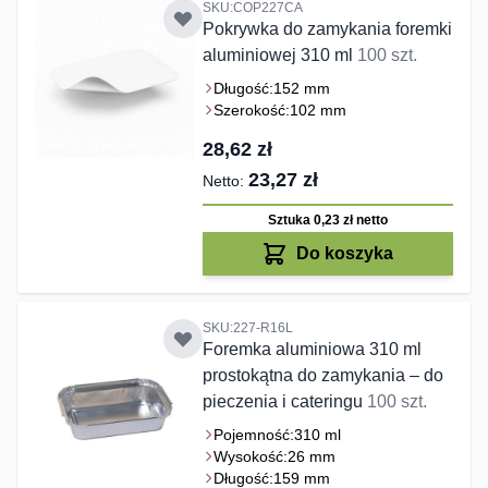
SKU:COP227CA
Pokrywka do zamykania foremki
aluminiowej 310 ml
100 szt.
Długość:
152 mm
Szerokość:
102 mm
28,62 zł
23,27 zł
Sztuka 0,23 zł
netto
Do koszyka
SKU:227-R16L
Foremka aluminiowa 310 ml
prostokątna do zamykania – do
pieczenia i cateringu
100 szt.
Pojemność:
310 ml
Wysokość:
26 mm
Długość:
159 mm