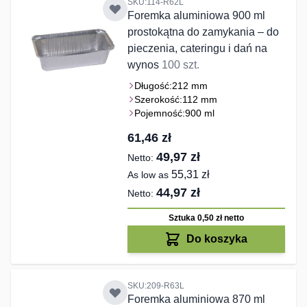
SKU:114-R62L
Foremka aluminiowa 900 ml
prostokątna do zamykania – do
pieczenia, cateringu i dań na
wynos
100 szt.
Długość:
212 mm
Szerokość:
112 mm
Pojemność:
900 ml
61,46 zł
49,97 zł
55,31 zł
As low as
44,97 zł
Sztuka 0,50 zł
netto
Do koszyka
SKU:209-R63L
Foremka aluminiowa 870 ml