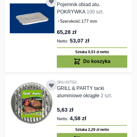
Pojemnik obiad alu.
POKRYWKA
100 szt.
Szerokość:
177 mm
65,28 zł
53,07 zł
Sztuka 0,53 zł
netto
Do koszyka
SKU:02TG2
GRILL & PARTY tacki
aluminiowe okrągłe
2 szt.
5,63 zł
4,58 zł
Sztuka 2,29 zł
netto