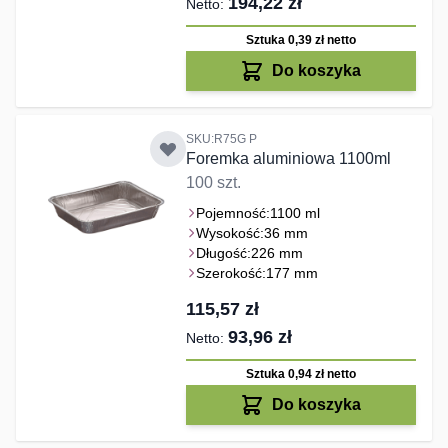
194,22 zł
Sztuka 0,39 zł
netto
Do koszyka
SKU:R75G P
Foremka aluminiowa 1100ml
100 szt.
Pojemność:
1100 ml
Wysokość:
36 mm
Długość:
226 mm
Szerokość:
177 mm
115,57 zł
93,96 zł
Sztuka 0,94 zł
netto
Do koszyka