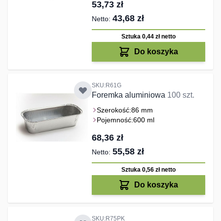
53,73 zł
43,68 zł
Sztuka 0,44 zł
netto
Do koszyka
SKU:R61G
Foremka aluminiowa
100 szt.
Szerokość:
86 mm
Pojemność:
600 ml
68,36 zł
55,58 zł
Sztuka 0,56 zł
netto
Do koszyka
SKU:R75PK