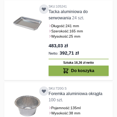
SKU:105241
Tacka aluminiowa do
serwowania
24 szt.
Długość:
241 mm
Szerokość:
165 mm
Wysokość:
25 mm
483,03 zł
392,71 zł
Sztuka 16,36 zł
netto
Do koszyka
SKU:T20G S
Foremka aluminiowa okrągła
100 szt.
Pojemność:
135ml
Wysokość:
38 mm