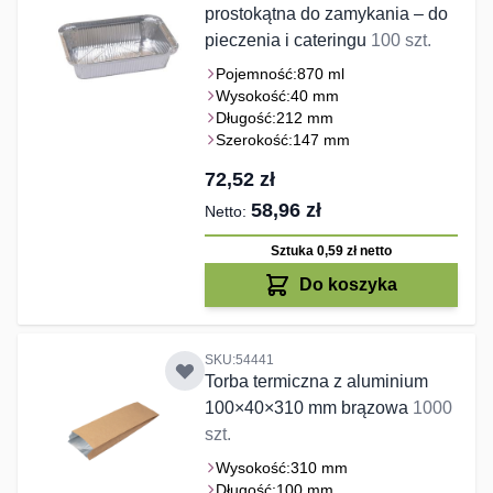
prostokątna do zamykania – do
pieczenia i cateringu
100 szt.
Pojemność:
870 ml
Wysokość:
40 mm
Długość:
212 mm
Szerokość:
147 mm
72,52 zł
58,96 zł
Sztuka 0,59 zł
netto
Do koszyka
SKU:54441
Torba termiczna z aluminium
100×40×310 mm brązowa
1000
szt.
Wysokość:
310 mm
Długość:
100 mm