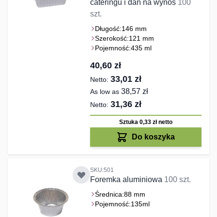
cateringu i dań na wynos
100
szt.
Długość:
146 mm
Szerokość:
121 mm
Pojemność:
435 ml
40,60 zł
33,01 zł
38,57 zł
As low as
31,36 zł
Sztuka 0,33 zł
netto
Do koszyka
SKU:501
Foremka aluminiowa
100 szt.
Średnica:
88 mm
Pojemność:
135ml