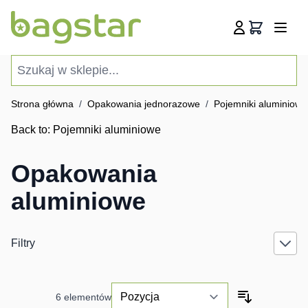
Przejdź do treści
Koszyk
Szukaj w sklepie...
Strona główna
/
Opakowania jednorazowe
/
Pojemniki aluminiowe
Back to:
Pojemniki aluminiowe
Opakowania
aluminiowe
Filtry
6
elementów