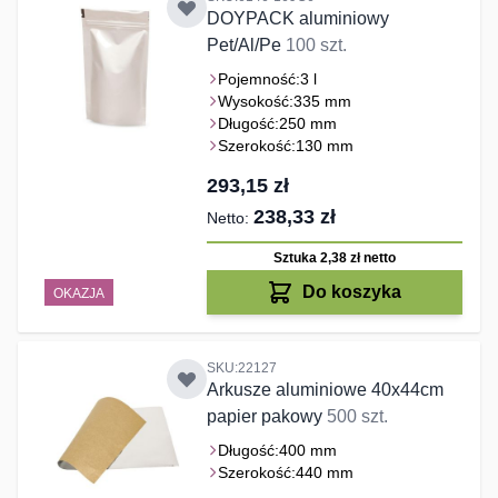
DOYPACK aluminiowy
Pet/Al/Pe
100 szt.
Pojemność:
3 l
Wysokość:
335 mm
Długość:
250 mm
Szerokość:
130 mm
293,15 zł
238,33 zł
Sztuka 2,38 zł
netto
Do koszyka
OKAZJA
SKU:22127
Arkusze aluminiowe 40x44cm
papier pakowy
500 szt.
Długość:
400 mm
Szerokość:
440 mm