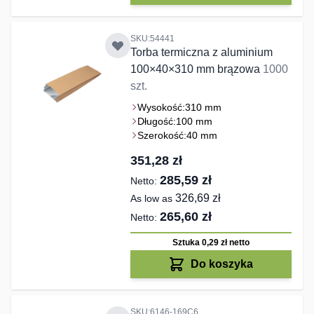
SKU:54441
Torba termiczna z aluminium
100×40×310 mm brązowa
1000
szt.
Wysokość:
310 mm
Długość:
100 mm
Szerokość:
40 mm
351,28 zł
285,59 zł
326,69 zł
As low as
265,60 zł
Sztuka 0,29 zł
netto
Do koszyka
SKU:6146-169C6