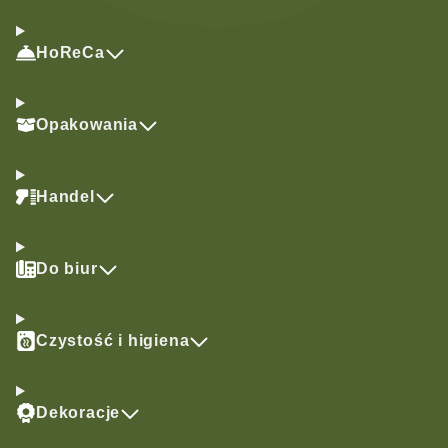
HoReCa
Opakowania
Handel
Do biur
Czystość i higiena
Dekoracje