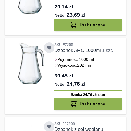
29,14 zł
23,69 zł
Do koszyka
SKU:E7255
Dzbanek ARC 1000ml
1 szt.
Pojemność:
1000 ml
Wysokość:
202 mm
30,45 zł
24,76 zł
Sztuka 24,76 zł
netto
Do koszyka
SKU:567906
Dzbanek z poliwęglanu