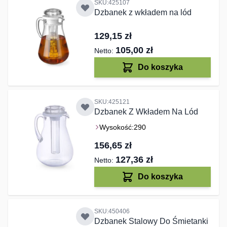
SKU:425107
Dzbanek z wkładem na lód
129,15 zł
105,00 zł
Do koszyka
SKU:425121
Dzbanek Z Wkładem Na Lód
Wysokość:
290
156,65 zł
127,36 zł
Do koszyka
SKU:450406
Dzbanek Stalowy Do Śmietanki