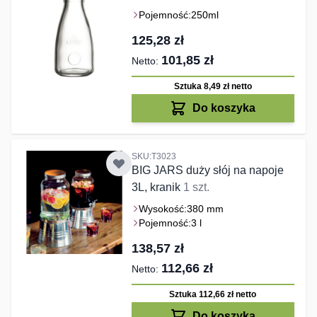
Pojemność:
250ml
125,28 zł
101,85 zł
Sztuka 8,49 zł
netto
Do koszyka
SKU:T3023
BIG JARS duży słój na napoje
3L, kranik
1 szt.
Wysokość:
380 mm
Pojemność:
3 l
138,57 zł
112,66 zł
Sztuka 112,66 zł
netto
Do koszyka